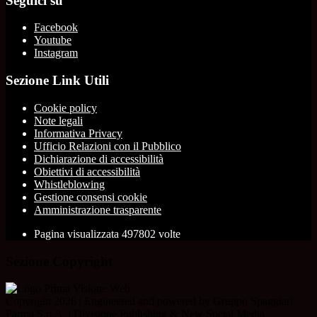
Seguici su
Facebook
Youtube
Instagram
Sezione Link Utili
Cookie policy
Note legali
Informativa Privacy
Ufficio Relazioni con il Pubblico
Dichiarazione di accessibilità
Obiettivi di accessibilità
Whistleblowing
Gestione consensi cookie
Amministrazione trasparente
Pagina visualizzata
497802
volte
Sezione Copyright
Copyright 2026 | Engineered and powered by Gruppo Spaggiari
Parma S.p.A. | Divisione Publishing & New Social Media