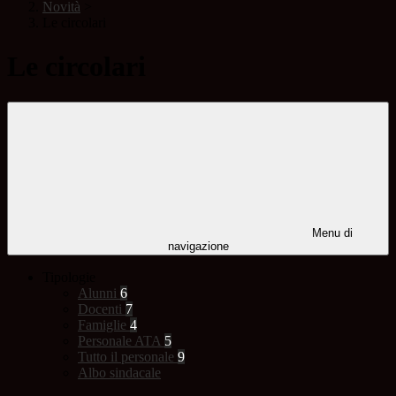
Novità
>
Le circolari
Le circolari
Menu di
navigazione
Tipologie
Alunni
6
Docenti
7
Famiglie
4
Personale ATA
5
Tutto il personale
9
Albo sindacale