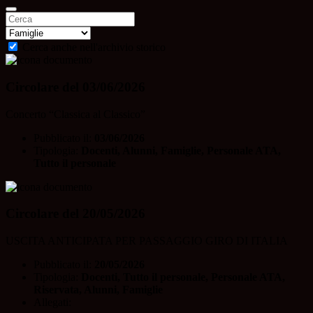
Cerca anche nell'archivio storico
Circolare del 03/06/2026
Concerto “Classica al Classico”
Pubblicato il:
03/06/2026
Tipologia:
Docenti, Alunni, Famiglie, Personale ATA,
Tutto il personale
Circolare del 20/05/2026
USCITA ANTICIPATA PER PASSAGGIO GIRO DI ITALIA
Pubblicato il:
20/05/2026
Tipologia:
Docenti, Tutto il personale, Personale ATA,
Riservata, Alunni, Famiglie
Allegati: