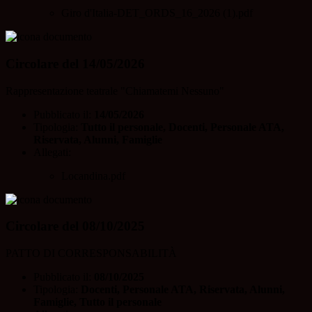
Giro d'Italia-DET_ORDS_16_2026 (1).pdf
Circolare del 14/05/2026
Rappresentazione teatrale "Chiamatemi Nessuno"
Pubblicato il:
14/05/2026
Tipologia:
Tutto il personale, Docenti, Personale ATA,
Riservata, Alunni, Famiglie
Allegati:
Locandina.pdf
Circolare del 08/10/2025
PATTO DI CORRESPONSABILITÀ
Pubblicato il:
08/10/2025
Tipologia:
Docenti, Personale ATA, Riservata, Alunni,
Famiglie, Tutto il personale