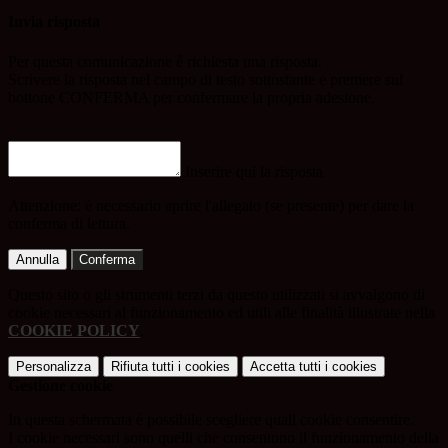
Invia risposta
Per questa comunicazione è richiesta una risposta.
Scrivere la risposta nel campo di testo sottostante e premere sul
bottone CONFERMA per confermare la propria adesione.
Inserire qui la risposta
Attenzione: è necessario aprire l'allegato (se presente) per dare la
conferma di lettura.
Annulla
Conferma
Questo sito o gli strumenti terzi da questo utilizzati si avvalgono di
cookie necessari al funzionamento ed utili alle finalità illustrate nella
COOKIE POLICY
.
Personalizza
Rifiuta tutti
i cookies
Accetta tutti
i cookies
Gestione cookie
In questa schermata è possibile scegliere quali cookie consentire.
I cookie necessari sono quelli che consentono il funzionamento della