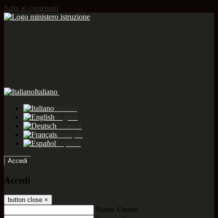
Salta al contenuto
Italiano
Italiano
English
Deutsch
Français
Español
Accedi
Accedi
button close
×
Nome Utente