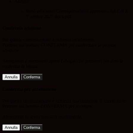
Allegati:
Patto educativo Corresponsabilità approvato dal CdI il
7 ottobre 2025.docx.pdf
Conferma adesione
Per questa comunicazione è richiesta un'adesione.
Premere sul bottone CONFERMA per confermare la propria
adesione.
Attenzione: è necessario aprire l'allegato (se presente) per dare la
conferma di lettura.
Annulla
Conferma
Conferma per accettazione
Per questa comunicazione è richiesta una conferma di accettazione.
Premere sul bottone CONFERMA per accettare.
Attenzione: la scelta non sarà modificabile.
Annulla
Conferma