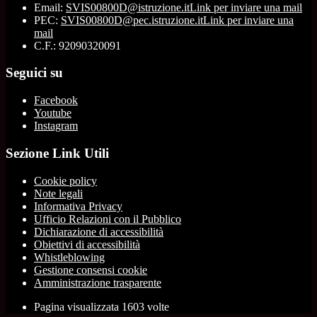
Email:
SVIS00800D@istruzione.it
Link per inviare una mail
PEC:
SVIS00800D@pec.istruzione.it
Link per inviare una
mail
C.F.: 92090320091
Seguici su
Facebook
Youtube
Instagram
Sezione Link Utili
Cookie policy
Note legali
Informativa Privacy
Ufficio Relazioni con il Pubblico
Dichiarazione di accessibilità
Obiettivi di accessibilità
Whistleblowing
Gestione consensi cookie
Amministrazione trasparente
Pagina visualizzata
1603
volte