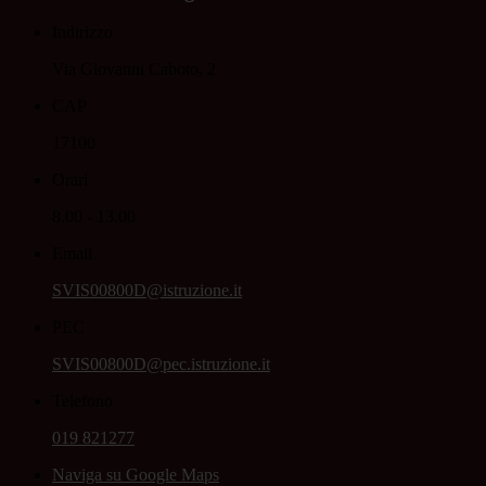
Indirizzo
Via Giovanni Caboto, 2
CAP
17100
Orari
8.00 - 13.00
Email
SVIS00800D@istruzione.it
PEC
SVIS00800D@pec.istruzione.it
Telefono
019 821277
Naviga su Google Maps