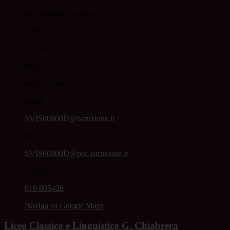
Via Ambrogio Aonzo, 2
CAP
17100
Orari
8.00 - 13.00
Email
SVIS00800D@istruzione.it
PEC
SVIS00800D@pec.istruzione.it
Telefono
019 805426
Naviga su Google Maps
Liceo Classico e Linguistico G. Chiabrera