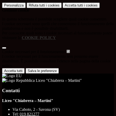
Personalizza
Rifiuta tutti
i cookies
Accetta tutti
i cookies
Gestione cookie
In questa schermata è possibile scegliere quali cookie consentire.
I cookie necessari sono quelli che consentono il funzionamento della
piattaforma e non è possibile disabilitarli.
Per conoscere quali sono i cookie necessari al funzionamento potete
visionare la
COOKIE POLICY
.
Cookie necessari per il funzionamento
I cookie necessari per il funzionamento non possono essere
disabilitati. È possibile consultare l'elenco nella pagina della cookie
policy.
Accetta tutti
Salva le preferenze
Liceo "Chiabrera – Martini"
Contatti
Liceo "Chiabrera – Martini"
Via Caboto, 2 - Savona (SV)
Tel:
019 821277