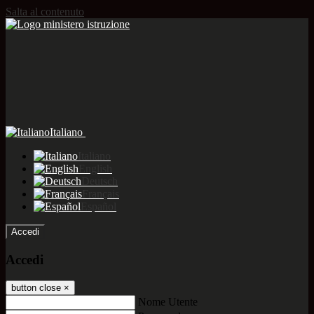
Salta al contenuto
Italiano
Italiano
English
Deutsch
Français
Español
Accedi
Accedi
button close
×
Nome Utente