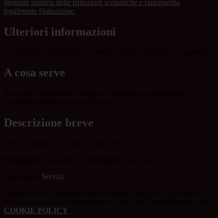
gestione unitaria delle istituzioni scolastiche e rappresenta
legalmente l'istituzione.
Ulteriori informazioni
Per ulteriori informazioni su questo servizio contattare la segreteria.
A cosa serve
Il servizio consente alle famiglie di scaricare in autonomia la
modulistica direttamente dal sito web.
Descrizione breve
Elenco moduli scaricabili dal sito web.
Pubblicato:
04-04-2025 -
Revisione:
19-02-2026
Tag pagina:
Servizi
Questo sito o gli strumenti terzi da questo utilizzati si avvalgono di
cookie necessari al funzionamento ed utili alle finalità illustrate nella
COOKIE POLICY
.