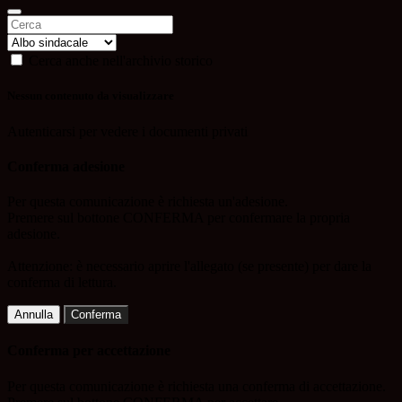
Cerca anche nell'archivio storico
Nessun contenuto da visualizzare
Autenticarsi per vedere i documenti privati
Conferma adesione
Per questa comunicazione è richiesta un'adesione.
Premere sul bottone CONFERMA per confermare la propria
adesione.
Attenzione: è necessario aprire l'allegato (se presente) per dare la
conferma di lettura.
Annulla
Conferma
Conferma per accettazione
Per questa comunicazione è richiesta una conferma di accettazione.