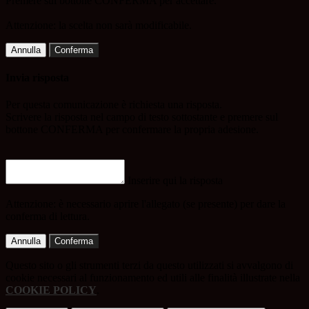
Premere sul bottone CONFERMA per accettare.
Attenzione: la scelta non sarà modificabile.
Annulla
Conferma
Invia risposta
Per questa comunicazione è richiesta una risposta.
Scrivere la risposta nel campo di testo sottostante e premere sul
bottone CONFERMA per confermare la propria adesione.
Inserire qui la risposta
Attenzione: è necessario aprire l'allegato (se presente) per dare la
conferma di lettura.
Annulla
Conferma
Questo sito o gli strumenti terzi da questo utilizzati si avvalgono di
cookie necessari al funzionamento ed utili alle finalità illustrate nella
COOKIE POLICY
.