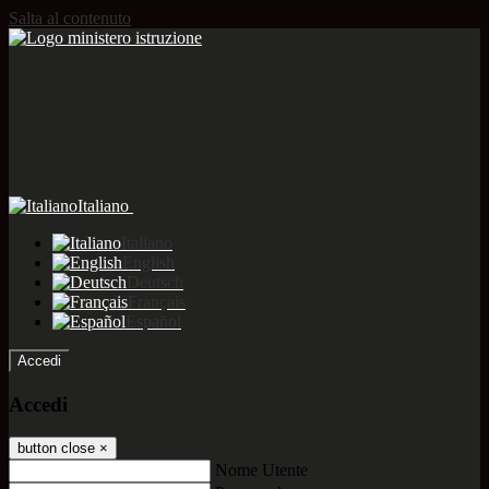
Salta al contenuto
Italiano
Italiano
English
Deutsch
Français
Español
Accedi
Accedi
button close
×
Nome Utente