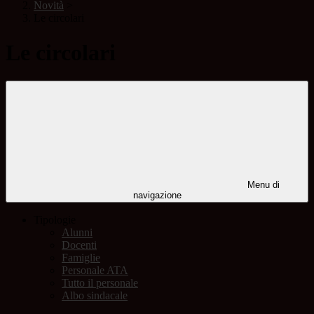
Novità
>
Le circolari
Le circolari
Menu di
navigazione
Tipologie
Alunni
Docenti
Famiglie
Personale ATA
Tutto il personale
Albo sindacale