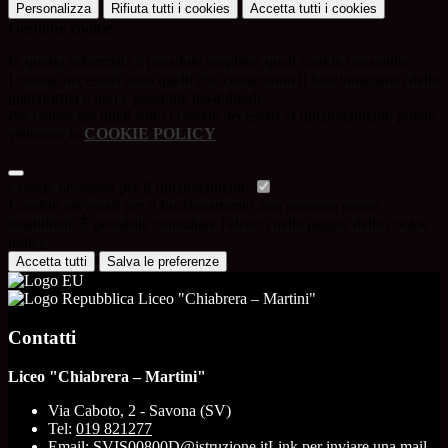
Personalizza
Rifiuta tutti
i cookies
Accetta tutti
i cookies
Gestione cookie
In questa schermata è possibile scegliere quali cookie consentire.
I cookie necessari sono quelli che consentono il funzionamento della
piattaforma e non è possibile disabilitarli.
Per conoscere quali sono i cookie necessari al funzionamento potete
visionare la
COOKIE POLICY
.
Cookie necessari per il funzionamento
I cookie necessari per il funzionamento non possono essere
disabilitati. È possibile consultare l'elenco nella pagina della cookie
policy.
Accetta tutti
Salva le preferenze
Liceo "Chiabrera – Martini"
Contatti
Liceo "Chiabrera – Martini"
Via Caboto, 2 - Savona (SV)
Tel:
019 821277
Email:
SVIS00800D@istruzione.it
Link per inviare una mail