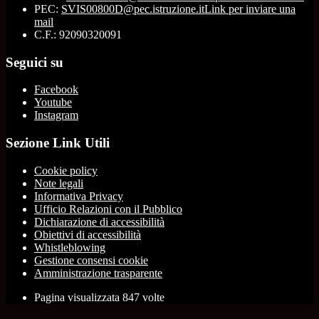
PEC:
SVIS00800D@pec.istruzione.it
Link per inviare una
mail
C.F.: 92090320091
Seguici su
Facebook
Youtube
Instagram
Sezione Link Utili
Cookie policy
Note legali
Informativa Privacy
Ufficio Relazioni con il Pubblico
Dichiarazione di accessibilità
Obiettivi di accessibilità
Whistleblowing
Gestione consensi cookie
Amministrazione trasparente
Pagina visualizzata
847
volte