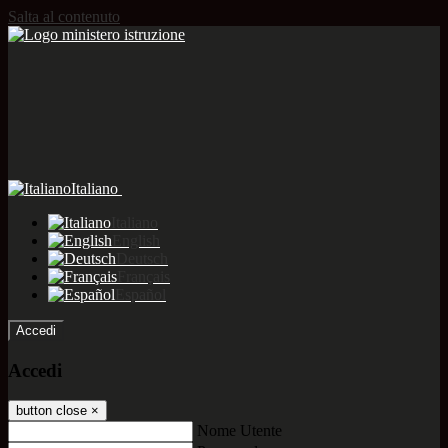
Salta al contenuto
Italiano
Italiano
English
Deutsch
Français
Español
Accedi
Accedi
button close
×
Nome Utente