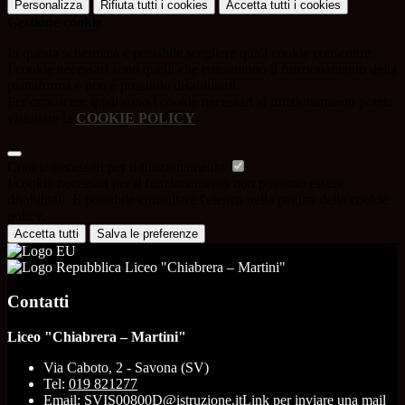
Personalizza
Rifiuta tutti
i cookies
Accetta tutti
i cookies
Gestione cookie
In questa schermata è possibile scegliere quali cookie consentire.
I cookie necessari sono quelli che consentono il funzionamento della
piattaforma e non è possibile disabilitarli.
Per conoscere quali sono i cookie necessari al funzionamento potete
visionare la
COOKIE POLICY
.
Cookie necessari per il funzionamento
I cookie necessari per il funzionamento non possono essere
disabilitati. È possibile consultare l'elenco nella pagina della cookie
policy.
Accetta tutti
Salva le preferenze
Liceo "Chiabrera – Martini"
Contatti
Liceo "Chiabrera – Martini"
Via Caboto, 2 - Savona (SV)
Tel:
019 821277
Email:
SVIS00800D@istruzione.it
Link per inviare una mail