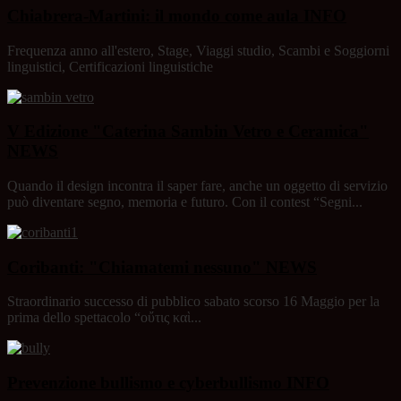
Chiabrera-Martini: il mondo come aula
INFO
Frequenza anno all'estero, Stage, Viaggi studio, Scambi e Soggiorni
linguistici, Certificazioni linguistiche
V Edizione "Caterina Sambin Vetro e Ceramica"
NEWS
Quando il design incontra il saper fare, anche un oggetto di servizio
può diventare segno, memoria e futuro. Con il contest “Segni...
Coribanti: "Chiamatemi nessuno"
NEWS
Straordinario successo di pubblico sabato scorso 16 Maggio per la
prima dello spettacolo “οὔτις καὶ...
Prevenzione bullismo e cyberbullismo
INFO