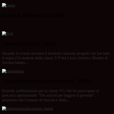
Esame di Maturità 2026
INFO
"Raccontare Noli"
NEWS
Quando la scuola incontra il territorio nascono progetti che lasciano
il segno.Gli studenti della classe 5^P del Liceo Artistico Martini di
Savona hanno...
"Tre articoli per leggere il presente"
NEWS
Enorme soddisfazione per la classe VG che ha partecipato al
percorso sperimentale "Tre articoli per leggere il presente",
promosso dal Comune di Savona e dalla...