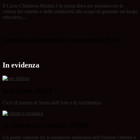
Il Liceo Chiabrera-Martini è in prima linea per promuovere la
cultura del rispetto e della solidarietà allo scopo di garantire un luogo
educativo,...
Certificazioni linguistiche internazionali
INFO
In evidenza
Arte diffusa
NEWS
Ciclo di lezioni di Storia dell'Arte e di Architettura
"L'Oriente e la ceramica"
NEWS
Un ponte culturale tra la tradizione millenaria dell’estremo Oriente e