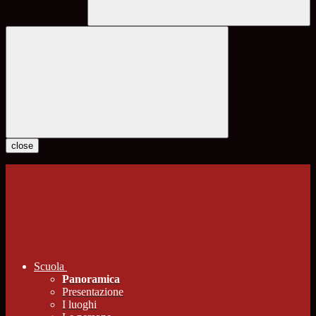
close
Scuola
Panoramica
Presentazione
I luoghi