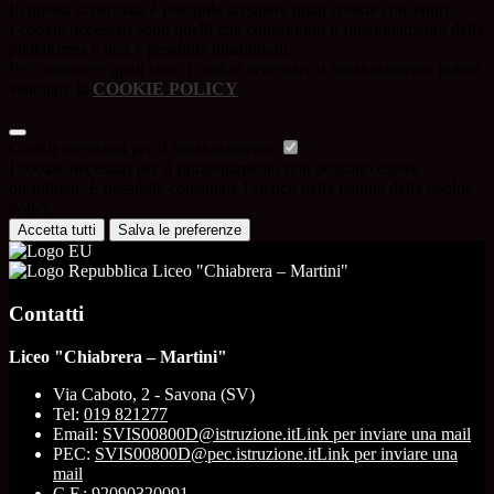
In questa schermata è possibile scegliere quali cookie consentire.
I cookie necessari sono quelli che consentono il funzionamento della
piattaforma e non è possibile disabilitarli.
Per conoscere quali sono i cookie necessari al funzionamento potete
visionare la
COOKIE POLICY
.
Cookie necessari per il funzionamento
I cookie necessari per il funzionamento non possono essere
disabilitati. È possibile consultare l'elenco nella pagina della cookie
policy.
Accetta tutti
Salva le preferenze
Liceo "Chiabrera – Martini"
Contatti
Liceo "Chiabrera – Martini"
Via Caboto, 2 - Savona (SV)
Tel:
019 821277
Email:
SVIS00800D@istruzione.it
Link per inviare una mail
PEC:
SVIS00800D@pec.istruzione.it
Link per inviare una
mail
C.F.: 92090320091