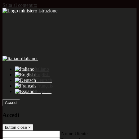
Salta al contenuto
Italiano
Italiano
English
Deutsch
Français
Español
Accedi
Accedi
button close
×
Nome Utente