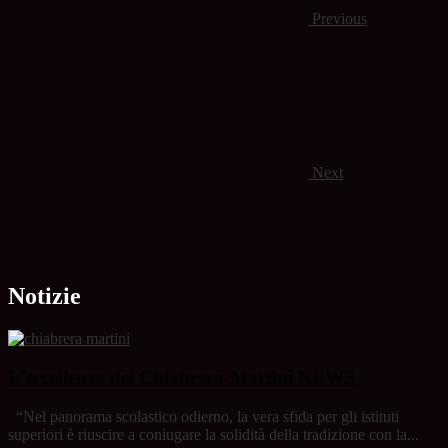
Previous
Next
Notizie
L'eccellenza del Chiabrera-Martini
NEWS
“Nel panorama scolastico odierno, la vera sfida per gli istituti
superiori è riuscire a coniugare la solidità della tradizione con la...