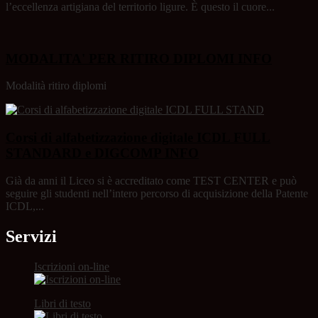
l’eccellenza artigiana del territorio ligure. È questo il cuore...
MODALITA' PER RITIRO DIPLOMI
INFO
Modalità ritiro diplomi
Corsi di alfabetizzazione digitale ICDL FULL
STANDARD e DIGCOMP
INFO
Già da anni il Liceo si è accreditato come TEST CENTER e può
seguire gli studenti nell’intero percorso di acquisizione della Patente
ICDL,...
Servizi
Iscrizioni on-line
Libri di testo