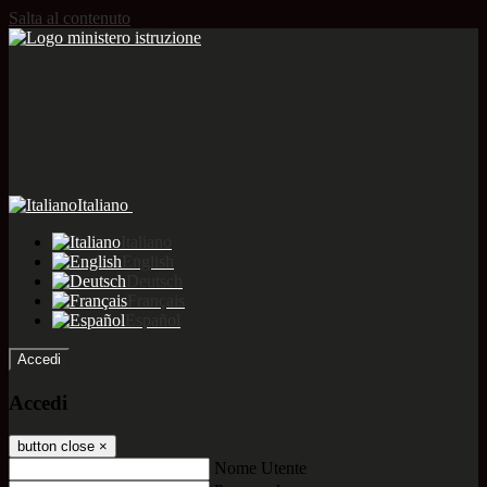
Salta al contenuto
Italiano
Italiano
English
Deutsch
Français
Español
Accedi
Accedi
button close
×
Nome Utente