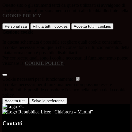
Questo sito o gli strumenti terzi da questo utilizzati si avvalgono di
cookie necessari al funzionamento ed utili alle finalità illustrate nella
COOKIE POLICY
.
Personalizza
Rifiuta tutti
i cookies
Accetta tutti
i cookies
Gestione cookie
In questa schermata è possibile scegliere quali cookie consentire.
I cookie necessari sono quelli che consentono il funzionamento della
piattaforma e non è possibile disabilitarli.
Per conoscere quali sono i cookie necessari al funzionamento potete
visionare la
COOKIE POLICY
.
Cookie necessari per il funzionamento
I cookie necessari per il funzionamento non possono essere
disabilitati. È possibile consultare l'elenco nella pagina della cookie
policy.
Accetta tutti
Salva le preferenze
Liceo "Chiabrera – Martini"
Contatti