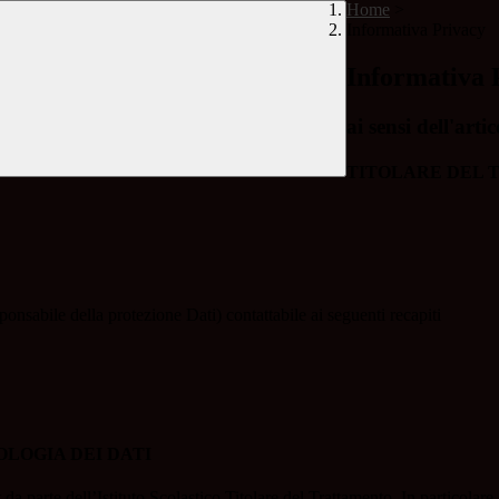
Home
>
Informativa Privacy
Informativa 
ai sensi dell'a
TITOLARE DEL
ponsabile della protezione Dati) contattabile ai seguenti recapiti
OLOGIA DEI DATI
t da parte dell’Istituto Scolastico Titolare del Trattamento. In particolare,