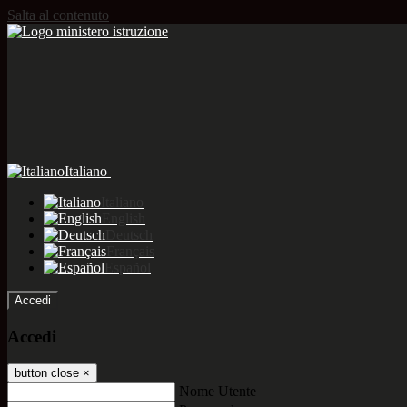
Salta al contenuto
Italiano
Italiano
English
Deutsch
Français
Español
Accedi
Accedi
button close
×
Nome Utente