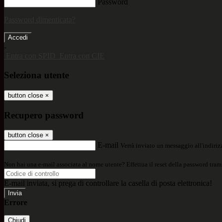
Password
Password dimenticata?
-
Entra con SPID
Entra con CIE
Seleziona utente
button close
×
Recupero password
button close
×
E-mail
Verrà inviato un messaggio all'indirizz
Non hai una e-mail associata al nome utente? Effettua il reset della password tram
E-mail inviata, si prega di controllare la casella di posta elettronica!
Errore
Chiudi