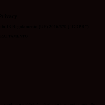
Privacy
rticolo 13 Regolamento (UE) 2016/679 ("GDPR")
 TRATTAMENTO
 la scuola, ove pubblichi foto di alunni e insegnanti, tratterà delle