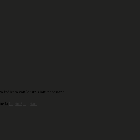
o indicato con le istruzioni necessarie.
ite la
Login Spaggiari