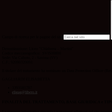
Campo di ricerca per le pagine del sito
Denominazione: Liceo "Chiabrera – Martini"
Codice meccanografico:
SVIS00800
Sede: Via Caboto, 2 - Savona (SV)
C.F.: 92090320091
Il titolare del trattamento ha nominato un Data Protection Officer (Res
GAGLIARDI ELISABETTA
3393181787
eligag@libero.it
FINALITÀ DEL TRATTAMENTO, BASE GIURIDICA e TIP
La presente informativa riguarda i trattamenti effettuati sul sito interne