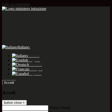
Salta al contenuto
Italiano
Italiano
English
Deutsch
Français
Español
Accedi
Accedi
button close
×
Nome Utente