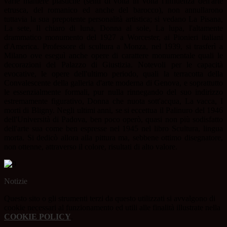
varie maniere plastiche (sentì di volta in volta l'influenza dell'arte
etrusca, del romanico ed anche del barocco), non annullarono
tuttavia la sua prepotente personalità artistica; si vedano La Pisana,
La sete, Il chiaro di luna, Donna al sole, La lupa, l'altamente
drammatico monumento del 1927 a Worcester, ai Pionieri italiani
d'America. Professore di scultura a Monza, nel 1939, si trasferì a
Milano ove eseguì anche opere di carattere monumentale quali le
decorazioni del Palazzo di Giustizia. Notevoli per le capacità
evocative, le opere dell'ultimo periodo, quali la terracotta della
Convalescente della galleria d'arte moderna di Genova, e soprattutto
le essenzialmente formali, pur nulla rinnegando del suo indirizzo
estremamente figurativo, Donna che nuota sott'acqua, La vacca, I
morti di Bligny. Negli ultimi anni, se si eccettua il Palinuro del 1946
dell'Università di Padova, ben poco operò, quasi non più sodisfatto
dell'arte sua come ben espresse nel 1945 nel libro Scultura, lingua
morta. Si dedicò allora alla pittura ma, sebbene ottimo disegnatore,
non ottenne, attraverso il colore, risultati di alto valore.
Notizie
Questo sito o gli strumenti terzi da questo utilizzati si avvalgono di
cookie necessari al funzionamento ed utili alle finalità illustrate nella
COOKIE POLICY
.