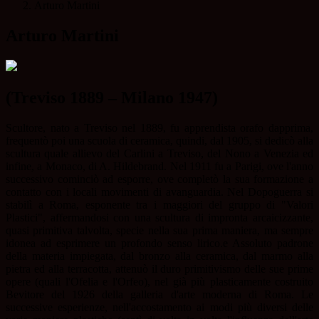
Arturo Martini
Arturo Martini
(Treviso 1889 – Milano 1947)
Scultore, nato a Treviso nel 1889, fu apprendista orafo dapprima,
frequentò poi una scuola di ceramica, quindi, dal 1905, si dedicò alla
scultura quale allievo del Carlini a Treviso, del Nono a Venezia ed
infine, a Monaco, di A. Hildebrand. Nel 1911 fu a Parigi, ove l'anno
successivo cominciò ad esporre, ove completò la sua formazione a
contatto con i locali movimenti di avanguardia. Nel Dopoguerra si
stabilì a Roma, esponente tra i maggiori del gruppo di "Valori
Plastici", affermandosi con una scultura di impronta arcaicizzante,
quasi primitiva talvolta, specie nella sua prima maniera, ma sempre
idonea ad esprimere un profondo senso lirico.e Assoluto padrone
della materia impiegata, dal bronzo alla ceramica, dal marmo alla
pietra ed alla terracotta, attenuò il duro primitivismo delle sue prime
opere (quali l'Ofelia e l'Orfeo), nel già più plasticamente costruito
Bevitore del 1926 della galleria d'arte moderna di Roma. Le
successive esperienze, nell'accostamento ai modi più diversi delle