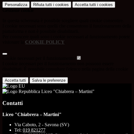
Personalizza
Rifiuta tutti
i cookies
Accetta tutti
i cookies
Gestione cookie
In questa schermata è possibile scegliere quali cookie consentire.
I cookie necessari sono quelli che consentono il funzionamento della
piattaforma e non è possibile disabilitarli.
Per conoscere quali sono i cookie necessari al funzionamento potete
visionare la
COOKIE POLICY
.
Cookie necessari per il funzionamento
I cookie necessari per il funzionamento non possono essere
disabilitati. È possibile consultare l'elenco nella pagina della cookie
policy.
Accetta tutti
Salva le preferenze
Liceo "Chiabrera – Martini"
Contatti
Liceo "Chiabrera – Martini"
Via Caboto, 2 - Savona (SV)
Tel:
019 821277