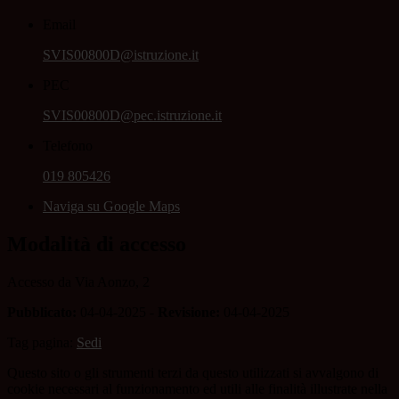
Email
SVIS00800D@istruzione.it
PEC
SVIS00800D@pec.istruzione.it
Telefono
019 805426
Naviga su Google Maps
Modalità di accesso
Accesso da
Via Aonzo, 2
Pubblicato:
04-04-2025 -
Revisione:
04-04-2025
Tag pagina:
Sedi
Questo sito o gli strumenti terzi da questo utilizzati si avvalgono di
cookie necessari al funzionamento ed utili alle finalità illustrate nella