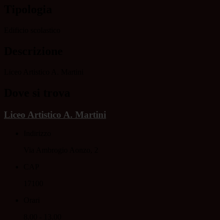
Tipologia
Edificio scolastico
Descrizione
Liceo Artistico A. Martini
Dove si trova
Liceo Artistico A. Martini
Indirizzo
Via Ambrogio Aonzo, 2
CAP
17100
Orari
8.00 - 13.00