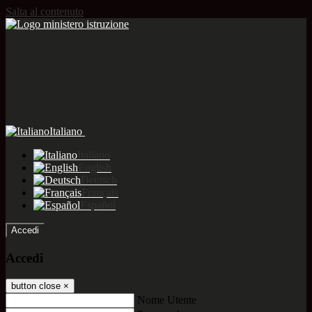
Salta al contenuto
Italiano
Italiano
English
Deutsch
Français
Español
Accedi
Accedi
button close
×
Nome Utente