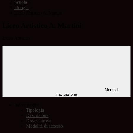
Scuola
>
I luoghi
>
Liceo Artistico A. Martini
Liceo Artistico A. Martini
Liceo Artistico
Menu di
navigazione
Indice pagina
Tipologia
Descrizione
Dove si trova
Modalità di accesso