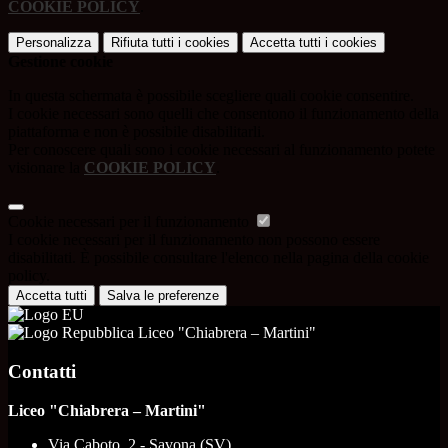
COOKIE POLICY
.
Personalizza
Rifiuta tutti
i cookies
Accetta tutti
i cookies
Gestione cookie
In questa schermata è possibile scegliere quali cookie consentire.
I cookie necessari sono quelli che consentono il funzionamento della
piattaforma e non è possibile disabilitarli.
Per conoscere quali sono i cookie necessari al funzionamento potete
visionare la
COOKIE POLICY
.
Cookie necessari per il funzionamento
I cookie necessari per il funzionamento non possono essere
disabilitati. È possibile consultare l'elenco nella pagina della cookie
policy.
Accetta tutti
Salva le preferenze
Liceo "Chiabrera – Martini"
Contatti
Liceo "Chiabrera – Martini"
Via Caboto, 2 - Savona (SV)