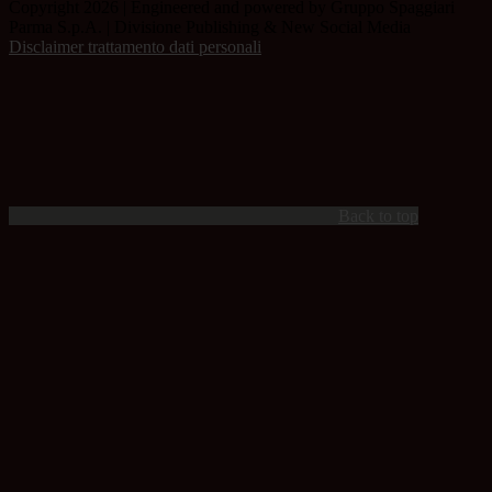
Copyright 2026 | Engineered and powered by Gruppo Spaggiari
Parma S.p.A. | Divisione Publishing & New Social Media
Disclaimer trattamento dati personali
Back to top