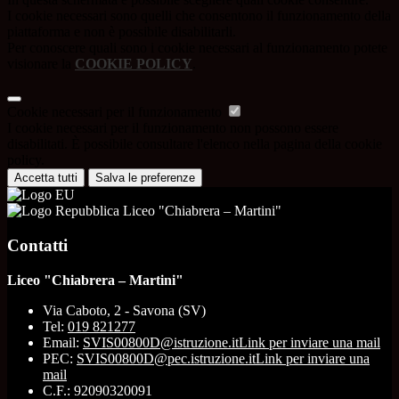
I cookie necessari sono quelli che consentono il funzionamento della
piattaforma e non è possibile disabilitarli.
Per conoscere quali sono i cookie necessari al funzionamento potete
visionare la
COOKIE POLICY
.
Cookie necessari per il funzionamento
I cookie necessari per il funzionamento non possono essere
disabilitati. È possibile consultare l'elenco nella pagina della cookie
policy.
Accetta tutti
Salva le preferenze
Liceo "Chiabrera – Martini"
Contatti
Liceo "Chiabrera – Martini"
Via Caboto, 2 - Savona (SV)
Tel:
019 821277
Email:
SVIS00800D@istruzione.it
Link per inviare una mail
PEC:
SVIS00800D@pec.istruzione.it
Link per inviare una
mail
C.F.: 92090320091