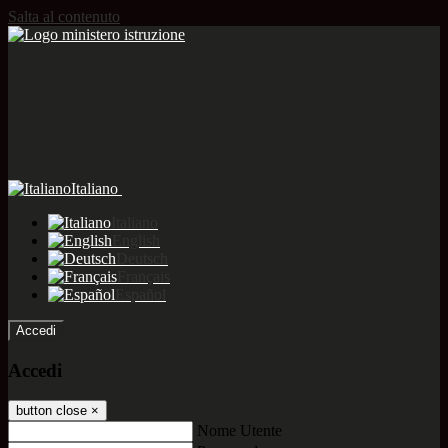
Salta al contenuto
Italiano
Italiano
English
Deutsch
Français
Español
Accedi
Accedi
button close
×
Nome Utente