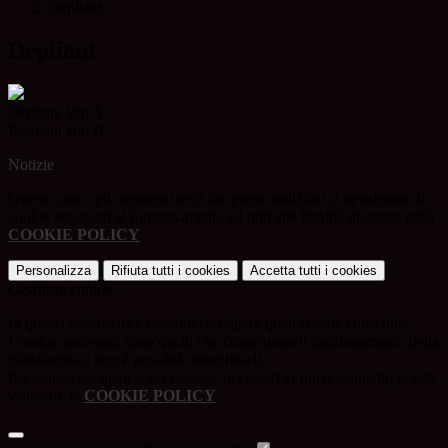
Depliant
Depliant
Depliant lato A
Depliant lato B
Notizie
Questo sito o gli strumenti terzi da questo utilizzati si avvalgono di
cookie necessari al funzionamento ed utili alle finalità illustrate nella
COOKIE POLICY
.
Personalizza
Rifiuta tutti
i cookies
Accetta tutti
i cookies
Gestione cookie
In questa schermata è possibile scegliere quali cookie consentire.
I cookie necessari sono quelli che consentono il funzionamento della
piattaforma e non è possibile disabilitarli.
Per conoscere quali sono i cookie necessari al funzionamento potete
visionare la
COOKIE POLICY
.