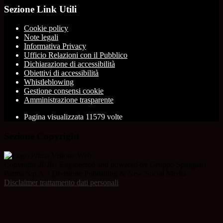
Sezione Link Utili
Cookie policy
Note legali
Informativa Privacy
Ufficio Relazioni con il Pubblico
Dichiarazione di accessibilità
Obiettivi di accessibilità
Whistleblowing
Gestione consensi cookie
Amministrazione trasparente
Pagina visualizzata
11579
volte
Sezione Copyright
Copyright 2026 | Engineered and powered by Gruppo Spaggiari
Parma S.p.A. | Divisione Publishing & New Social Media
Disclaimer trattamento dati personali