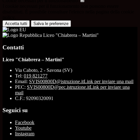
Cookie necessari per il funzionamento
I cookie necessari per il funzionamento non possono essere
disabilitati. È possibile consultare l'elenco nella pagina della cookie
policy.
Accetta tutti
Salva le preferenze
Liceo "Chiabrera – Martini"
Contatti
Liceo "Chiabrera – Martini"
Via Caboto, 2 - Savona (SV)
Tel:
019 821277
Email:
SVIS00800D@istruzione.it
Link per inviare una mail
PEC:
SVIS00800D@pec.istruzione.it
Link per inviare una
mail
C.F.: 92090320091
Seguici su
Facebook
Youtube
Instagram