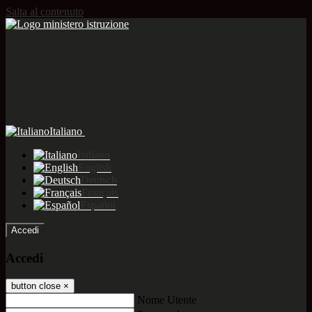
Salta al contenuto
Italiano
Italiano
English
Deutsch
Français
Español
Accedi
Accedi
button close
×
Nome Utente