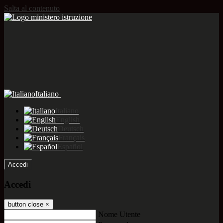
Salta al contenuto
Italiano
Italiano
English
Deutsch
Français
Español
Accedi
Accedi
button close
×
Nome Utente