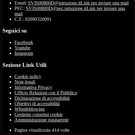
Email:
SVIS00800D@istruzione.it
Link per inviare una mail
PEC:
SVIS00800D@pec.istruzione.it
Link per inviare una
mail
C.F.: 92090320091
Seguici su
Facebook
Youtube
Instagram
Sezione Link Utili
Cookie policy
Note legali
Informativa Privacy
Ufficio Relazioni con il Pubblico
Dichiarazione di accessibilità
Obiettivi di accessibilità
Whistleblowing
Gestione consensi cookie
Amministrazione trasparente
Pagina visualizzata
414
volte