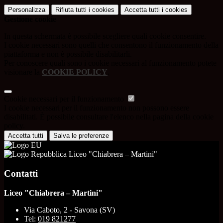
Personalizza
Rifiuta tutti
i cookies
Accetta tutti
i cookies
Gestione cookie
In questa schermata è possibile scegliere quali cookie consentire.
I cookie necessari sono quelli che consentono il funzionamento della
piattaforma e non è possibile disabilitarli.
Per conoscere quali sono i cookie necessari al funzionamento potete
visionare la
COOKIE POLICY
.
Cookie necessari per il funzionamento
I cookie necessari per il funzionamento non possono essere
disabilitati. È possibile consultare l'elenco nella pagina della cookie
policy.
Accetta tutti
Salva le preferenze
Liceo "Chiabrera – Martini"
Contatti
Liceo "Chiabrera – Martini"
Via Caboto, 2 - Savona (SV)
Tel:
019 821277