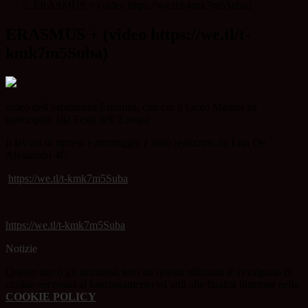
ERASMUS + (video https://we.tl/t-kmk7m5Suba)
ERASMUS + (video https://we.tl/t-
kmk7m5Suba)
video dell’esperienza Erasmus, con cui il Liceo Martini ha
partecipato alla Festa dell’Europa
Il lavoro di ripresa e montaggio è stato realizzato da Lisa De
Alessandri 4C
https://we.tl/t-kmk7m5Suba
https://we.tl/t-kmk7m5Suba
Notizie
Questo sito o gli strumenti terzi da questo utilizzati si avvalgono di
cookie necessari al funzionamento ed utili alle finalità illustrate nella
COOKIE POLICY
.