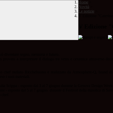
Home
>
Novità
>
Le notizie
>
V Edizione "Caterina
V Edizione "
 può diventare segno, memoria e futuro.
rovato a interpretare il dialogo tra vetro e ceramica attraverso decori
llo chef stellato Ricchebuono e realizzato da Atmosphere-Q, brand di 
rso i suoi materiali.
ia Scippa - esposto dal 3 al 7 giugno durante la Genova Design Week n
 - esposto dal 5 al 7 giugno durante il Festival della maiolica di Savo
o chef.