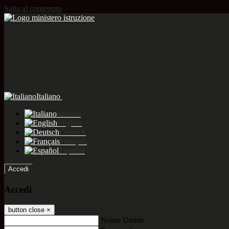
Salta al contenuto
Italiano
Italiano
English
Deutsch
Français
Español
Accedi
Accedi
button close
×
Nome Utente