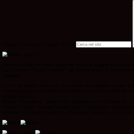
Campo di ricerca per le pagine del sito
Quando il design incontra il saper fare, anche un oggetto di servizio
Con il contest “Segni Condivisi” gli studenti della VR design hanno p
artigiane.
E cosi' un oggetto funzionale, un carrello porta-glacette (voluto da
l'orientamento e di un territorio che continua a generare cultura attrave
Progetti vincitori:
Crystal “Tramontana”, gruppo Alice Pizzimbone, Chiara Pansolin, Giul
Crystal "Crash!" - gruppo Giacomo Cerro, Orgita Ndou, Tobias Patrone
Entrambi verranno poi trasferiti e utilizzati nei ristoranti del sopracitat