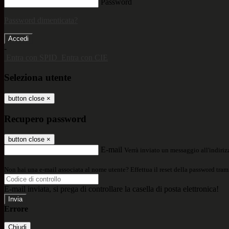
Password
Password dimenticata?
-
Entra con SPID
Entra con CIE
Seleziona utente
button close
×
Recupero password
button close
×
E-mail
Verrà inviato un messaggio all'indirizz
Non hai una e-mail associata al nome utente? Effettua il reset della password tram
E-mail inviata, si prega di controllare la casella di posta elettronica!
Errore
Chiudi