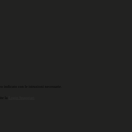
o indicato con le istruzioni necessarie.
ite la
Login Spaggiari