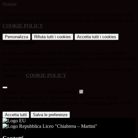
Notizie
Questo sito o gli strumenti terzi da questo utilizzati si avvalgono di
cookie necessari al funzionamento ed utili alle finalità illustrate nella
COOKIE POLICY
.
Personalizza
Rifiuta tutti
i cookies
Accetta tutti
i cookies
Gestione cookie
In questa schermata è possibile scegliere quali cookie consentire.
I cookie necessari sono quelli che consentono il funzionamento della
piattaforma e non è possibile disabilitarli.
Per conoscere quali sono i cookie necessari al funzionamento potete
visionare la
COOKIE POLICY
.
Cookie necessari per il funzionamento
I cookie necessari per il funzionamento non possono essere
disabilitati. È possibile consultare l'elenco nella pagina della cookie
policy.
Accetta tutti
Salva le preferenze
Liceo "Chiabrera – Martini"