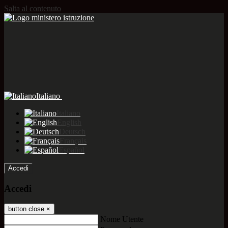
Salta al contenuto
Italiano
Italiano
English
Deutsch
Français
Español
Accedi
Accedi
button close
×
Nome Utente