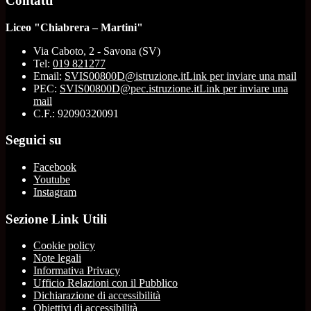
Contatti
Liceo "Chiabrera – Martini"
Via Caboto, 2 - Savona (SV)
Tel:
019 821277
Email:
SVIS00800D@istruzione.it
Link per inviare una mail
PEC:
SVIS00800D@pec.istruzione.it
Link per inviare una
mail
C.F.: 92090320091
Seguici su
Facebook
Youtube
Instagram
Sezione Link Utili
Cookie policy
Note legali
Informativa Privacy
Ufficio Relazioni con il Pubblico
Dichiarazione di accessibilità
Obiettivi di accessibilità