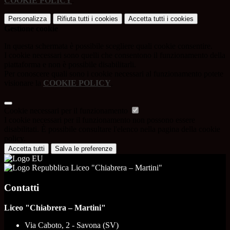
COOKIE POLICY
.
Personalizza
Rifiuta tutti
i cookies
Accetta tutti
i cookies
Gestione cookie
In questa schermata è possibile scegliere quali cookie consentire.
I cookie necessari sono quelli che consentono il funzionamento della
piattaforma e non è possibile disabilitarli.
Per conoscere quali sono i cookie necessari al funzionamento potete
visionare la
COOKIE POLICY
.
Cookie necessari per il funzionamento
I cookie necessari per il funzionamento non possono essere
disabilitati. È possibile consultare l'elenco nella pagina della cookie
policy.
Accetta tutti
Salva le preferenze
Liceo "Chiabrera – Martini"
Contatti
Liceo "Chiabrera – Martini"
Via Caboto, 2 - Savona (SV)