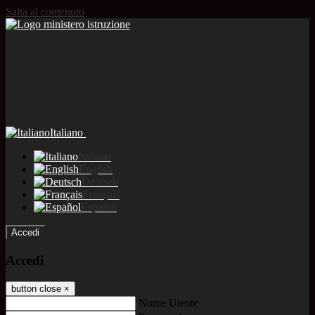
Salta al contenuto
Italiano
Italiano
English
Deutsch
Français
Español
Accedi
Accedi
button close
×
Nome Utente