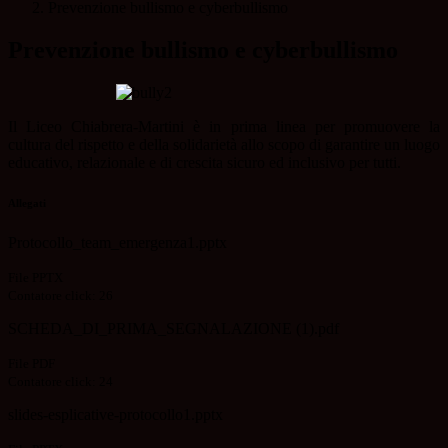
Prevenzione bullismo e cyberbullismo
Prevenzione bullismo e cyberbullismo
Il Liceo Chiabrera-Martini è in prima linea per promuovere la
cultura del rispetto e della solidarietà allo scopo di garantire un luogo
educativo, relazionale e di crescita sicuro ed inclusivo per tutti.
Allegati
Protocollo_team_emergenza1.pptx
File PPTX
Contatore click: 26
SCHEDA_DI_PRIMA_SEGNALAZIONE (1).pdf
File PDF
Contatore click: 24
slides-esplicative-protocollo1.pptx