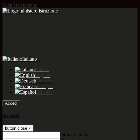
Salta al contenuto
Italiano
Italiano
English
Deutsch
Français
Español
Accedi
Accedi
button close
×
Nome Utente