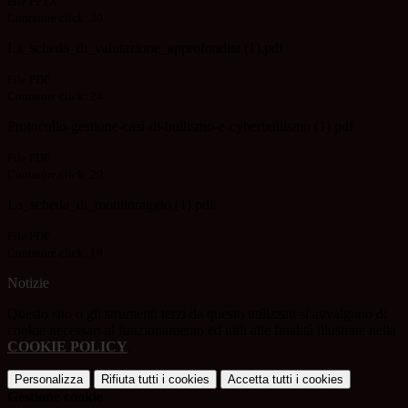
File PPTX
Contatore click: 30
La_scheda_di_valutazione_approfondita (1).pdf
File PDF
Contatore click: 24
Protocollo-gestione-casi-di-bullismo-e-cyberbullismo (1).pdf
File PDF
Contatore click: 29
La_scheda_di_monitoraggio (1).pdf
File PDF
Contatore click: 19
Notizie
Questo sito o gli strumenti terzi da questo utilizzati si avvalgono di
cookie necessari al funzionamento ed utili alle finalità illustrate nella
COOKIE POLICY
.
Personalizza
Rifiuta tutti
i cookies
Accetta tutti
i cookies
Gestione cookie