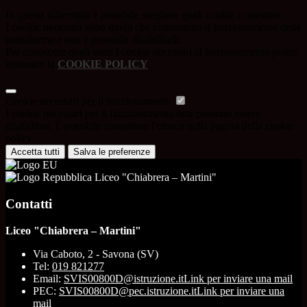
In questa schermata è possibile scegliere quali cookie consentire.
I cookie necessari sono quelli che consentono il funzionamento della
piattaforma e non è possibile disabilitarli.
Per conoscere quali sono i cookie necessari al funzionamento potete
visionare la
COOKIE POLICY
.
Cookie necessari per il funzionamento
I cookie necessari per il funzionamento non possono essere
disabilitati. È possibile consultare l'elenco nella pagina della cookie
policy.
Accetta tutti
Salva le preferenze
Liceo "Chiabrera – Martini"
Contatti
Liceo "Chiabrera – Martini"
Via Caboto, 2 - Savona (SV)
Tel:
019 821277
Email:
SVIS00800D@istruzione.it
Link per inviare una mail
PEC:
SVIS00800D@pec.istruzione.it
Link per inviare una
mail