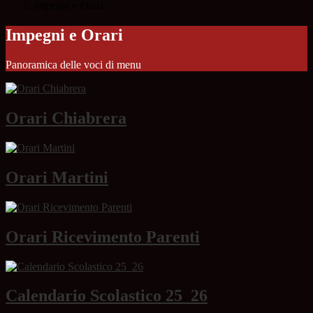
Impegni e Orari
Impegni e Orari
Panoramica delle voci di menu
Orari Chiabrera
Orari Martini
Orari Ricevimento Parenti
Calendario Scolastico 25_26