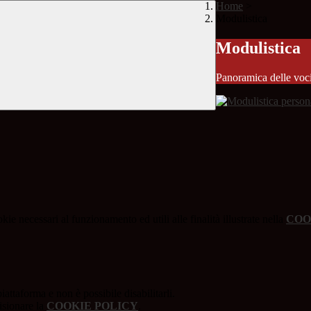
Home
>
Modulistica
Modulistica
Panoramica delle voc
kie necessari al funzionamento ed utili alle finalità illustrate nella
COO
attaforma e non è possibile disabilitarli.
isionare la
COOKIE POLICY
.