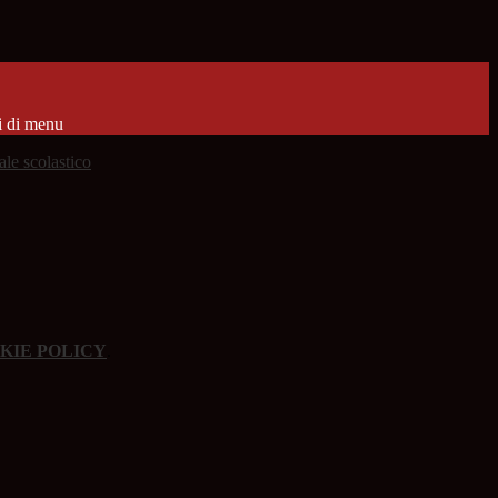
i di menu
KIE POLICY
.