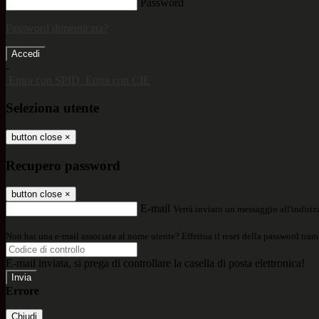
Password
Password dimenticata?
-
Entra con SPID
Entra con CIE
Seleziona utente
button close
×
Recupero password
button close
×
E-mail
Verrà inviato un messaggio all'indirizz
Non hai una e-mail associata al nome utente? Effettua il reset della password tram
E-mail inviata, si prega di controllare la casella di posta elettronica!
Errore
Chiudi