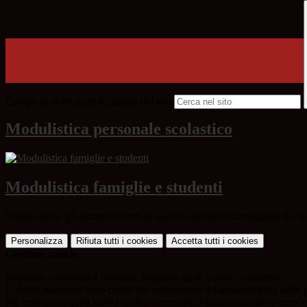
Campo di ricerca per le pagine del sito
Modulistica personale scolastico
Modulistica famiglie e studenti
Questo sito o gli strumenti terzi da questo utilizzati si avvalgono di coo
Personalizza
Rifiuta tutti
i cookies
Accetta tutti
i cookies
Gestione cookie
In questa schermata è possibile scegliere quali cookie consentire.
I cookie necessari sono quelli che consentono il funzionamento della pi
Per conoscere quali sono i cookie necessari al funzionamento potete v