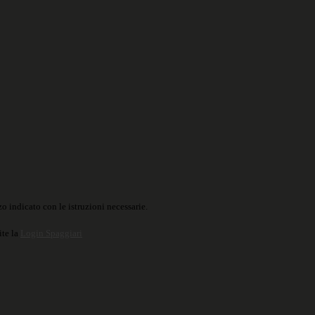
o indicato con le istruzioni necessarie.
ite la
Login Spaggiari