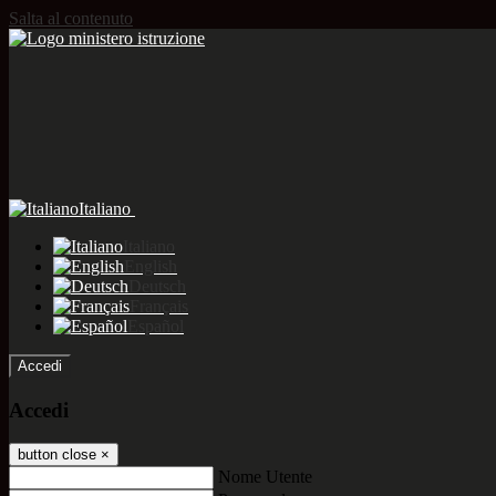
Salta al contenuto
Italiano
Italiano
English
Deutsch
Français
Español
Accedi
Accedi
button close
×
Nome Utente