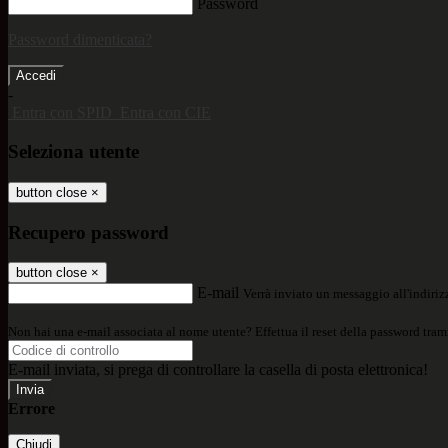
Password
Password dimenticata?
-
Entra con SPID
Entra con CIE
Seleziona utente
button close
×
Recupero password
button close
×
E-mail
Verrà inviato un messaggio all'indirizz
Non hai una e-mail associata al nome utente? Effettua il reset della password tram
E-mail inviata, si prega di controllare la casella di posta elettronica!
Errore
Chiudi