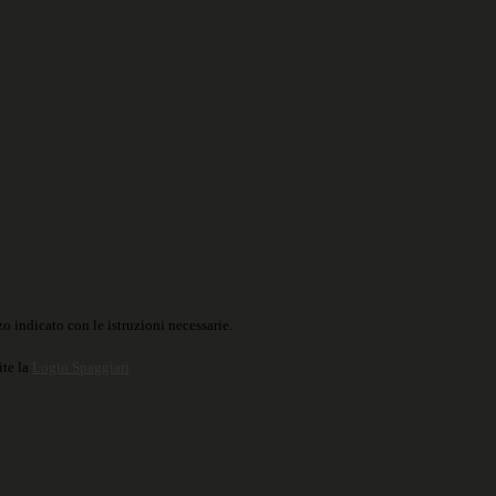
o indicato con le istruzioni necessarie.
ite la
Login Spaggiari