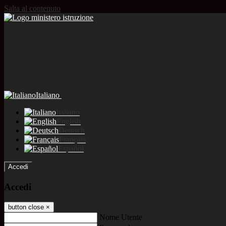
Salta al contenuto
Italiano
Italiano
English
Deutsch
Français
Español
Accedi
Accedi
button close
×
Nome Utente