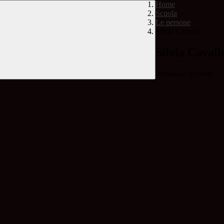
Home
>
Scuola
>
Le persone
>
Silvia Cavallo
Silvia Cavall
Personale docente