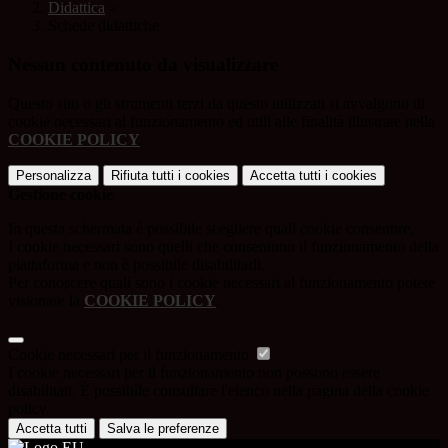
Didattica
>
Schede didattiche
Nessun contenuto da visualizzare
Questo sito o gli strumenti terzi da questo utilizzati si avvalgono di
cookie necessari al funzionamento ed utili alle finalità illustrate nella
COOKIE POLICY
.
Personalizza
Rifiuta tutti
i cookies
Accetta tutti
i cookies
Gestione cookie
In questa schermata è possibile scegliere quali cookie consentire.
I cookie necessari sono quelli che consentono il funzionamento della
piattaforma e non è possibile disabilitarli.
Per conoscere quali sono i cookie necessari al funzionamento potete
visionare la
COOKIE POLICY
.
Cookie necessari per il funzionamento
I cookie necessari per il funzionamento non possono essere
disabilitati. È possibile consultare l'elenco nella pagina della cookie
policy.
Accetta tutti
Salva le preferenze