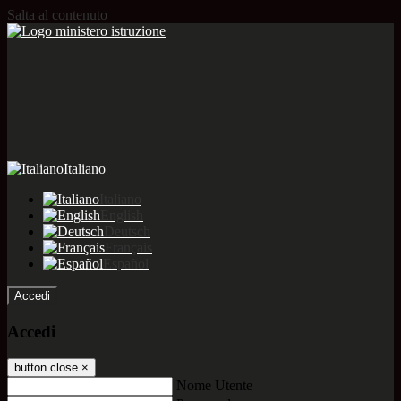
Salta al contenuto
Italiano
Italiano
English
Deutsch
Français
Español
Accedi
Accedi
button close
×
Nome Utente