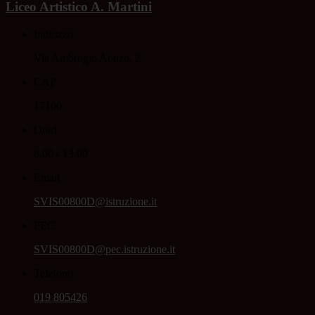
Liceo Artistico A. Martini
Indirizzo
Via Ambrogio Aonzo, 2
CAP
17100
Orari
8.00 - 13.00
Email
SVIS00800D@istruzione.it
PEC
SVIS00800D@pec.istruzione.it
Telefono
019 805426