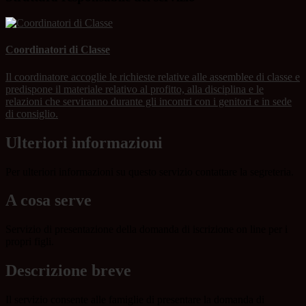
Coordinatori di Classe
Il coordinatore accoglie le richieste relative alle assemblee di classe e
predispone il materiale relativo al profitto, alla disciplina e le
relazioni che serviranno durante gli incontri con i genitori e in sede
di consiglio.
Ulteriori informazioni
Per ulteriori informazioni su questo servizio contattare la segreteria.
A cosa serve
Servizio di presentazione della domanda di iscrizione on line per i
propri figli.
Descrizione breve
Il servizio consente alle famiglie di presentare la domanda di