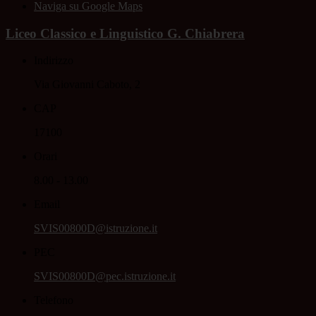
Naviga su Google Maps
Liceo Classico e Linguistico G. Chiabrera
Indirizzo
Via Giovanni Caboto, 2
CAP
17100
Orari
8.00 - 13.00
Email
SVIS00800D@istruzione.it
PEC
SVIS00800D@pec.istruzione.it
Telefono