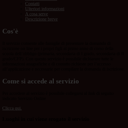
Contatti
Ulteriori informazioni
A cosa serve
Descrizione breve
Cos'è
Il servizio consente alle famiglie di presentare la domanda di
iscrizione on line per i propri figli al primo anno di corso della
scuola dell’obbligo (primaria, secondaria di I grado, secondaria di II
grado/CFP). Con questo servizio è possibile dichiarare tutte le
informazioni anagrafiche e di contatto richieste per l’accesso
all’applicazione e necessarie per compilare la domanda di iscrizione.
Come si accede al servizio
Per accedere al servizio è possibile collegarsi al link di seguito
indicato Servizio Online
Clicca qui.
Luoghi in cui viene erogato il servizio