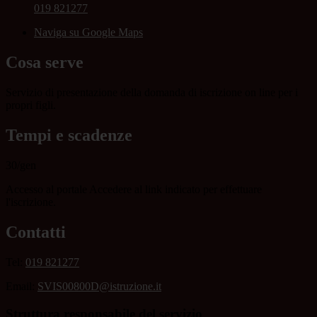
019 821277
Naviga su Google Maps
Cosa serve
Servizio di presentazione della domanda di iscrizione on line per i
propri figli.
Tempi e scadenze
30/gen
Accesso al portale Accedere al link indicato per effettuare
l'iscrizione.
Contatti
Tel:
019 821277
Email:
SVIS00800D@istruzione.it
Struttura responsabile del servizio