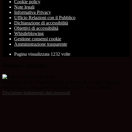
Cookie policy
Note legali
Informativa Privacy
Ufficio Relazioni con il Pubblico
Dichiarazione di accessibilità
Obiettivi di accessibilità
Whistleblowing
Gestione consensi cookie
Amministrazione trasparente
Pagina visualizzata
1232
volte
Sezione Copyright
Copyright 2026 | Engineered and powered by Gruppo Spaggiari
Parma S.p.A. | Divisione Publishing & New Social Media
Disclaimer trattamento dati personali