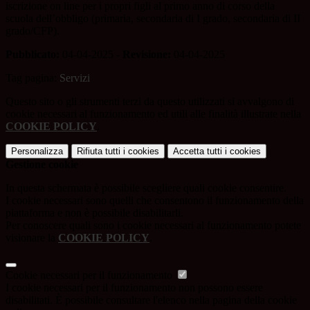
iscrizione on line per i propri figli al primo anno di corso della
scuola dell’obbligo (primaria, secondaria di I grado, secondaria di II
grado/CFP).
Pubblicato:
04-04-2025 -
Revisione:
04-04-2025
Tag pagina:
Servizi
Questo sito o gli strumenti terzi da questo utilizzati si avvalgono di
cookie necessari al funzionamento ed utili alle finalità illustrate nella
COOKIE POLICY
.
Personalizza
Rifiuta tutti
i cookies
Accetta tutti
i cookies
Gestione cookie
In questa schermata è possibile scegliere quali cookie consentire.
I cookie necessari sono quelli che consentono il funzionamento della
piattaforma e non è possibile disabilitarli.
Per conoscere quali sono i cookie necessari al funzionamento potete
visionare la
COOKIE POLICY
.
Cookie necessari per il funzionamento
I cookie necessari per il funzionamento non possono essere
disabilitati. È possibile consultare l'elenco nella pagina della cookie