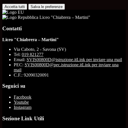
policy.
Accetta tutti
Salva le preferenze
Liceo "Chiabrera – Martini"
Contatti
Liceo "Chiabrera – Martini"
Via Caboto, 2 - Savona (SV)
Tel:
019 821277
Email:
SVIS00800D@istruzione.it
Link per inviare una mail
PEC:
SVIS00800D@pec.istruzione.it
Link per inviare una
mail
C.F.: 92090320091
Seguici su
Facebook
Youtube
Instagram
Sezione Link Utili