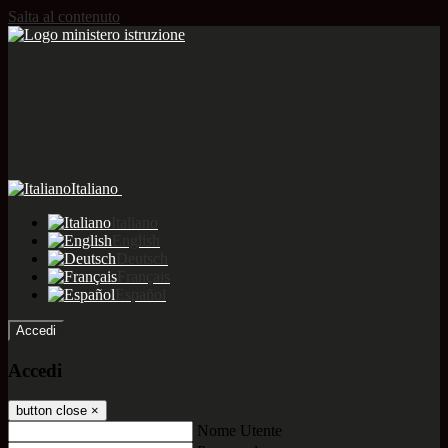
Salta al contenuto
Italiano
Italiano
English
Deutsch
Français
Español
Accedi
Accedi
button close
×
Nome Utente