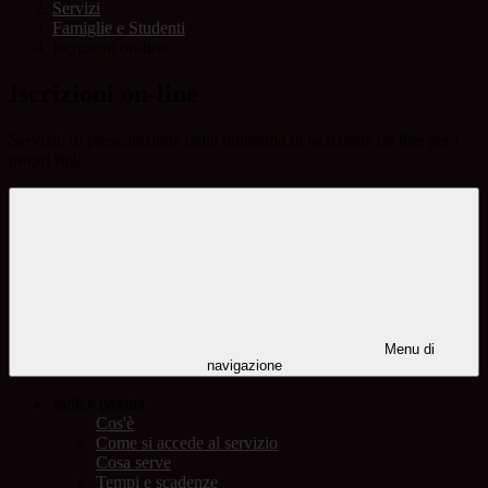
Servizi
>
Famiglie e Studenti
>
Iscrizioni on-line
Iscrizioni on-line
Servizio di presentazione della domanda di iscrizione on line per i
propri figli
Menu di
navigazione
Indice pagina
Cos'è
Come si accede al servizio
Cosa serve
Tempi e scadenze