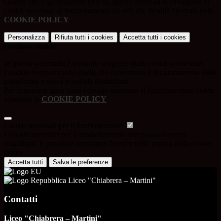
Questo sito o gli strumenti terzi da questo utilizzati si avvalgono di
cookie necessari al funzionamento ed utili alle finalità illustrate nella
COOKIE POLICY
.
Personalizza
Rifiuta tutti
i cookies
Accetta tutti
i cookies
Gestione cookie
In questa schermata è possibile scegliere quali cookie consentire.
I cookie necessari sono quelli che consentono il funzionamento della
piattaforma e non è possibile disabilitarli.
Per conoscere quali sono i cookie necessari al funzionamento potete
visionare la
COOKIE POLICY
.
Cookie necessari per il funzionamento
I cookie necessari per il funzionamento non possono essere
disabilitati. È possibile consultare l'elenco nella pagina della cookie
policy.
Accetta tutti
Salva le preferenze
Liceo "Chiabrera – Martini"
Contatti
Liceo "Chiabrera – Martini"