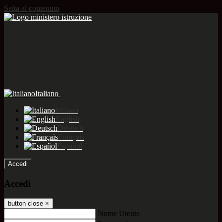
Salta al contenuto
Italiano
Italiano
English
Deutsch
Français
Español
Accedi
Accedi
button close
×
Nome Utente