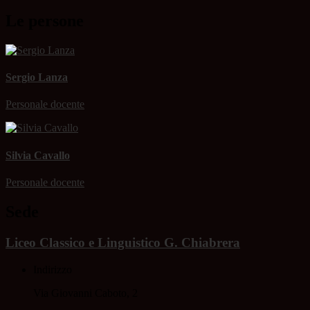
Le persone
Sergio Lanza
Personale docente
Silvia Cavallo
Personale docente
Sede
Liceo Classico e Linguistico G. Chiabrera
Indirizzo
Via Giovanni Caboto, 2