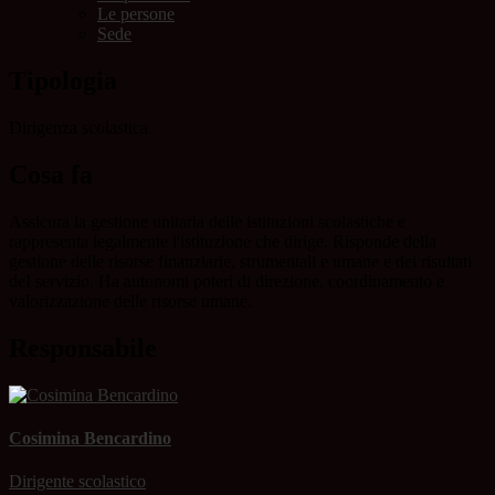
Le persone
Sede
Tipologia
Dirigenza scolastica
Cosa fa
Assicura la gestione unitaria delle istituzioni scolastiche e
rappresenta legalmente l'istituzione che dirige. Risponde della
gestione delle risorse finanziarie, strumentali e umane e dei risultati
deI servizio. Ha autonomi poteri di direzione, coordinamento e
valorizzazione delle risorse umane.
Responsabile
Cosimina Bencardino
Dirigente scolastico