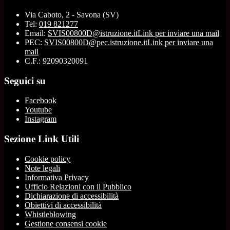
Via Caboto, 2 - Savona (SV)
Tel:
019 821277
Email:
SVIS00800D@istruzione.it
Link per inviare una mail
PEC:
SVIS00800D@pec.istruzione.it
Link per inviare una
mail
C.F.: 92090320091
Seguici su
Facebook
Youtube
Instagram
Sezione Link Utili
Cookie policy
Note legali
Informativa Privacy
Ufficio Relazioni con il Pubblico
Dichiarazione di accessibilità
Obiettivi di accessibilità
Whistleblowing
Gestione consensi cookie