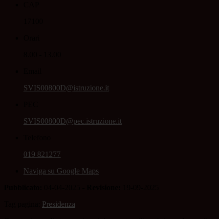
CAP
17100
Orari
8.00 - 13.00
Email
SVIS00800D@istruzione.it
PEC
SVIS00800D@pec.istruzione.it
Telefono
019 821277
Naviga su Google Maps
Pubblicato:
04-04-2025 -
Revisione:
19-09-2025
Tag pagina:
Presidenza