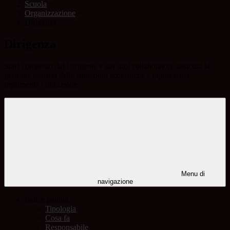
Scuola
>
Organizzazione
>
Dirigenza
Dirigenza
Staff composto dal Dirigente e dai suoi collaboratori, assicura la
gestione unitaria delle istituzioni scolastiche e rappresenta
legalmente l'istituzione.
Menu di
navigazione
Indice pagina
Tipologia
Cosa fa
Responsabile