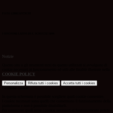
FOTO LIBRI ANTICHI
I SINONIMI LATINI DI F. SCHULTZ 1880
Notizie
Questo sito o gli strumenti terzi da questo utilizzati si avvalgono di
cookie necessari al funzionamento ed utili alle finalità illustrate nella
COOKIE POLICY
.
Personalizza
Rifiuta tutti
i cookies
Accetta tutti
i cookies
Gestione cookie
In questa schermata è possibile scegliere quali cookie consentire.
I cookie necessari sono quelli che consentono il funzionamento della
piattaforma e non è possibile disabilitarli.
Per conoscere quali sono i cookie necessari al funzionamento potete