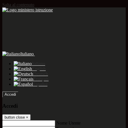
Salta al contenuto
Italiano
Italiano
English
Deutsch
Français
Español
Accedi
Accedi
button close
×
Nome Utente