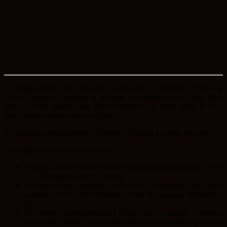
Si invitano tutti coloro che sono in possesso di materiale relativo al
Liceo Classico Chiabrera a portarlo al suddetto Liceo alla Prof.
Risso così da poterne fare delle fotocopie per poter avere in loco
ogni pubblicazione relativa al liceo.
Si ringrazia anticipatamente chiunque collabori a questa iniziativa.
I testi già in nostro possesso sono:
Il Regio Liceo Chiabrera in Savona nell'anno scolastico 1876-
77 – Tipografia Ricci – Savona
Il Regio Liceo Chiabrera in Savona - Programma per l'anno
scolastico 1874- 1875 Milano coi tipi di Giuseppe Bernardoni
1876
Nel primo cinquantennio del Regio Liceo Gabriello Chiabrera
di Savona (1860-1910) Cenno storico e documenti (per cura