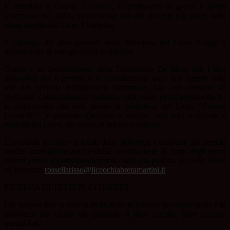
È intitolata a Celeste Locatelli, il professore di greco e latino
scomparso nel 2001, sicuramente uno dei docenti più amati della
storia recente del Liceo Chiabrera.
Il catalogo dei libri presenti nella biblioteca del Liceo è oggi a
disposizione di tutti gli utenti su Internet.
Grazie a un finanziamento della Fondazione De Mari, tutti i libri
disponibili per il prestito e la consultazione sono stati inseriti nella
rete del Servizio Bibliotecario Nazionale. Tale rete consente di
verificare, collegandosi all’indirizzo: http://opac.genova.metavista.it ,
la disponibilità dei testi presso la biblioteca del Liceo “Celeste
Locatelli” e permette l’accesso ai servizi non solo a docenti e
studenti del Liceo, ma anche al pubblico esterno.
È possibile accedere ai locali della biblioteca e usufruire del prestito
(anche interbibliotecario) e della consultazione da parte degli utenti
esterni previo appuntamento tramite mail alla prof.ssa Rossella Risso
all’indirizzo
rossellarisso@liceochiabreramartini.it
RICERCA DI TESTI IN INTERNET
Chi volesse fare la ricerca di un testo in Internet per saper quale è la
biblioteca più vicina che possiede il libro cercato, deve cliccare
questo link