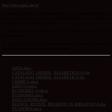
http://www.opac.sbn.it/
compilare quindi le voci richieste, dopo di che comparirà un elenco
comprendente il titolo cercato e, cliccando su ogni voce, si avranno
le biblioteche in possesso del testo.
Il catalogo della nostra biblioteca è oggi a disposizione di tutti gli
utenti su Internet.
E' possibile scaricare gli elenchi dei testi presenti in biblioteca
già divisi per materia, di seguito indicati
ARTE.docx
CATALOGO_ORDINE_ALFABETICO (1).xls
CATALOGO_ORDINE_ALFABETICO.xls
CHIMICA.docx
DIRITTO.docx
ECONOMIA (1).docx
ECONOMIA.docx
EDUCAZIONE.docx
ELENCO_RIVISTE_PRESENTI_IN_BIBLIOTECA.doc
FILOSOFIA.docx