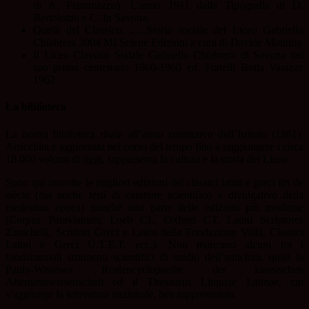
di A. Fiammazzo). L'anno 1911 dalla Tipografia di D.
Bertolottto e C. In Savona.
Quelli del Classico.........Storia sociale del Liceo Gabriello
Chiabrera 2004 MI Selene Edizioni a cura di Davide Montino
Il Liceo Classico Statale Gabriello Chiabrera di Savona nel
suo primo centenario 1860-1960 ed. Fratelli Botta Varazze
1962
La biblioteca
La nostra biblioteca risale all’anno costitutivo dell’Istituto (1861).
Arricchita e aggiornata nel corso del tempo fino a raggiungere i circa
18.000 volumi di oggi, rappresenta la cultura e la storia del Liceo.
Sono qui raccolte le migliori edizioni dei classici latini e greci fin de
siècle (ma anche testi di carattere scientifico e divulgativo della
medesima epoca) nonché una parte delle edizioni più moderne
(Corpus Paravianum, Loeb CL, Oxford CT, Latini Scriptores
Zanichelli, Scrittori Greci e Latini della Fondazione Valla, Classici
Latini e Greci U.T.E.T. ecc.). Non mancano alcuni tra i
fondamentali strumenti scientifici di studio dell’antichità, quali la
Pauly-Wissowa Realencyclopaedie der klassischen
Altertumswissenschaft ed il Thesaurus Linguae Latinae, cui
s’aggiunge la letteratura nazionale, ben rappresentata.