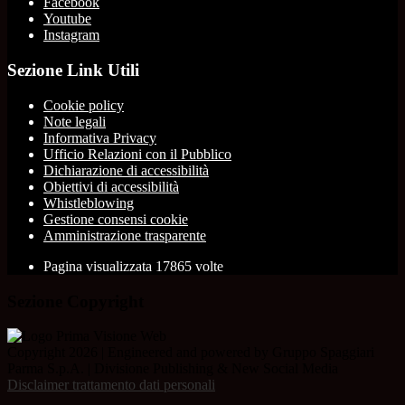
Facebook
Youtube
Instagram
Sezione Link Utili
Cookie policy
Note legali
Informativa Privacy
Ufficio Relazioni con il Pubblico
Dichiarazione di accessibilità
Obiettivi di accessibilità
Whistleblowing
Gestione consensi cookie
Amministrazione trasparente
Pagina visualizzata
17865
volte
Sezione Copyright
Copyright 2026 | Engineered and powered by Gruppo Spaggiari
Parma S.p.A. | Divisione Publishing & New Social Media
Disclaimer trattamento dati personali