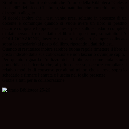
Si informano alunni e docenti che l’orario della Biblioteca “Celeste
Locatelli” del Liceo Chiabrera, sia mattutino che pomeridiano, è qui
di seguito allegato.
Si ricorda inoltre che i testi vanno presi soltanto in presenza di un
docente e comunque quando si vuole avere un libro in prestito
occorre compilare l’apposita richiesta posta sullo schedario completo
di dati personali e dei dati del libro in questione, soprattutto LA
COLLOCAZIONE, inserire un altro foglietto (sempre collocato
sopra lo schedario) al posto del libro, ripetendo i dati richiesti.
Quando si restituisce inoltre sarebbe buona regola rimettere il libro al
posto indicato dalla sua collocazione e non lasciarlo ovunque capiti.
Per quanto riguarda l’utilizzo della biblioteca come aula studio
pomeridiana si ricorda che, al primo accesso, occorre compilare il
relativo modulo di consenso per alunni minori che si trova sopra lo
schedario e firmare l’entrata e l’uscita nel foglio presenze.
Grazie a tutti per la collaborazione.