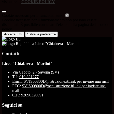
visionare la
COOKIE POLICY
.
Cookie necessari per il funzionamento
I cookie necessari per il funzionamento non possono essere
disabilitati. È possibile consultare l'elenco nella pagina della cookie
policy.
Accetta tutti
Salva le preferenze
Liceo "Chiabrera – Martini"
Contatti
Liceo "Chiabrera – Martini"
Via Caboto, 2 - Savona (SV)
Tel:
019 821277
Email:
SVIS00800D@istruzione.it
Link per inviare una mail
PEC:
SVIS00800D@pec.istruzione.it
Link per inviare una
mail
C.F.: 92090320091
Seguici su