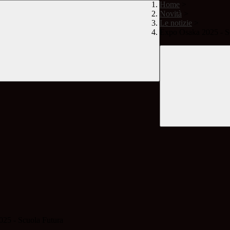
Home
>
Novità
>
Le notizie
>
Expo Osaka 2025 - S