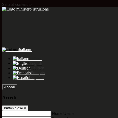
Salta al contenuto
Italiano
Italiano
English
Deutsch
Français
Español
Accedi
Accedi
button close
×
Nome Utente