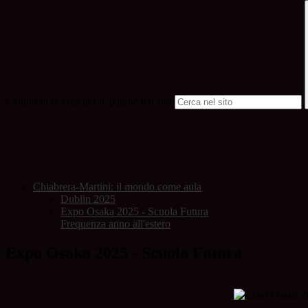
Campo di ricerca per le pagine del sito
Chiabrera-Martini: il mondo come aula
Dublin 2025
Expo Osaka 2025 - Scuola Futura
Frequenza anno all'estero
Expo Osaka 2025 - Scuola Futura