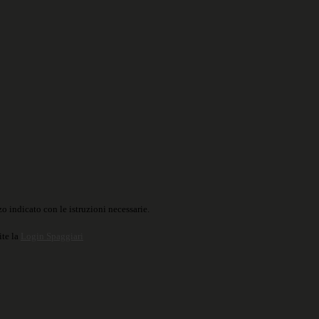
o indicato con le istruzioni necessarie.
ite la
Login Spaggiari