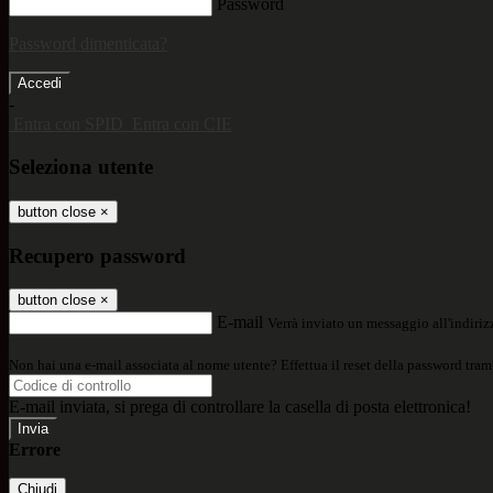
Password
Password dimenticata?
-
Entra con SPID
Entra con CIE
Seleziona utente
button close
×
Recupero password
button close
×
E-mail
Verrà inviato un messaggio all'indirizz
Non hai una e-mail associata al nome utente? Effettua il reset della password tram
E-mail inviata, si prega di controllare la casella di posta elettronica!
Errore
Chiudi