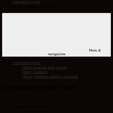
Calendario eventi
>
Orario generale delle lezioni
Menu di
navigazione
Calendario eventi
Orario generale delle lezioni
Orari Chiabrera
Orario segreteria alunni e personale
Orario generale delle lezioni
Clicca qui sotto per accedere all'orario