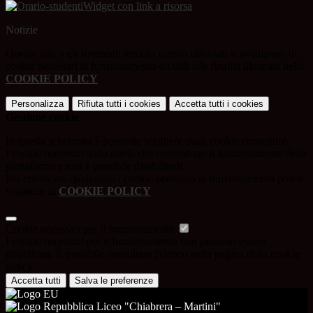
Widget con link a risorsa
Notizie
Questo sito o gli strumenti terzi da questo utilizzati si avvalgono di
cookie necessari al funzionamento ed utili alle finalità illustrate nella
COOKIE POLICY
.
Personalizza
Rifiuta tutti
i cookies
Accetta tutti
i cookies
Gestione cookie
In questa schermata è possibile scegliere quali cookie consentire.
I cookie necessari sono quelli che consentono il funzionamento della
piattaforma e non è possibile disabilitarli.
Per conoscere quali sono i cookie necessari al funzionamento potete
visionare la
COOKIE POLICY
.
Cookie necessari per il funzionamento
I cookie necessari per il funzionamento non possono essere
disabilitati. È possibile consultare l'elenco nella pagina della cookie
policy.
Accetta tutti
Salva le preferenze
Liceo "Chiabrera – Martini"