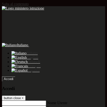
Salta al contenuto
Italiano
Italiano
English
Deutsch
Français
Español
Accedi
Accedi
button close
×
Nome Utente