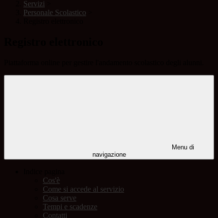
Servizi
>
Personale Scolastico
>
Registro elettronico
Registro elettronico
Piattaforma online per gestire l'andamento scolastico degli alunni.
Menu di
navigazione
Indice pagina
Cos'è
Come si accede al servizio
Cosa serve
Tempi e scadenze
Contatti