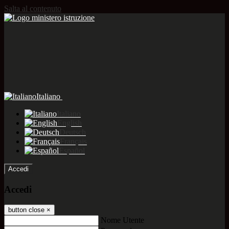
Salta al contenuto
Italiano
Italiano
English
Deutsch
Français
Español
Accedi
Accedi
button close
×
Nome Utente