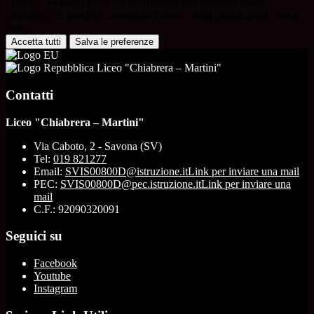
I cookie necessari per il funzionamento non possono essere
disabilitati. È possibile consultare l'elenco nella pagina della cookie
policy.
Accetta tutti
Salva le preferenze
Liceo "Chiabrera – Martini"
Contatti
Liceo "Chiabrera – Martini"
Via Caboto, 2 - Savona (SV)
Tel:
019 821277
Email:
SVIS00800D@istruzione.it
Link per inviare una mail
PEC:
SVIS00800D@pec.istruzione.it
Link per inviare una
mail
C.F.: 92090320091
Seguici su
Facebook
Youtube
Instagram