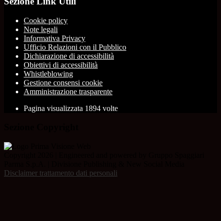
Sezione Link Utili
Cookie policy
Note legali
Informativa Privacy
Ufficio Relazioni con il Pubblico
Dichiarazione di accessibilità
Obiettivi di accessibilità
Whistleblowing
Gestione consensi cookie
Amministrazione trasparente
Pagina visualizzata
1894
volte
Sezione Copyright
Copyright 2026 | Engineered and powered by Gruppo Spaggiari
Parma S.p.A. | Divisione Publishing & New Social Media
Disclaimer trattamento dati personali