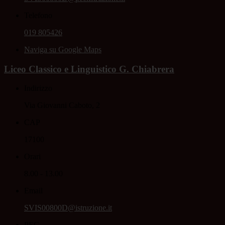
Telefono
019 805426
Naviga su Google Maps
Liceo Classico e Linguistico G. Chiabrera
Indirizzo
Via Giovanni Caboto, 2
CAP
17100
Orari
8.00 - 13.00
Email
SVIS00800D@istruzione.it
PEC