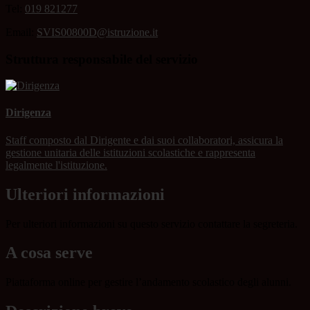
Tel:
019 821277
Email:
SVIS00800D@istruzione.it
Struttura responsabile del servizio
Dirigenza
Staff composto dal Dirigente e dai suoi collaboratori, assicura la
gestione unitaria delle istituzioni scolastiche e rappresenta
legalmente l'istituzione.
Ulteriori informazioni
Per ulteriori informazioni su questo servizio contattare la segreteria.
A cosa serve
Piattaforma online per gestire l’andamento scolastico degli alunni.