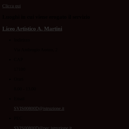
Clicca qui
Luoghi in cui viene erogato il servizio
Liceo Artistico A. Martini
Indirizzo
Via Ambrogio Aonzo, 2
CAP
17100
Orari
8.00 - 13.00
Email
SVIS00800D@istruzione.it
PEC
SVIS00800D@pec.istruzione.it