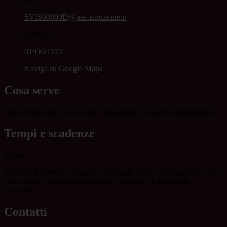
SVIS00800D@pec.istruzione.it
Telefono
019 821277
Naviga su Google Maps
Cosa serve
Piattaforma online per gestire l’andamento scolastico degli alunni.
Tempi e scadenze
31/ago
Accesso al sistema: recupero credenziali. Se le credenziali non sono
state ancora fornite dalla segreteria, contattare la segreteria
scolastica.
Contatti