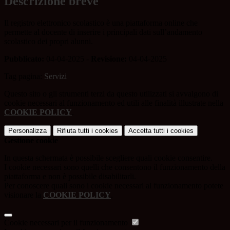
Descrizione breve
Il registro elettronico scolastico è una piattaforma online che
permette al docente di inserire i principali dati sull’andamento
scolastico dei propri alunni.
Pubblicato:
04-04-2025 -
Revisione:
04-04-2025
Tag pagina:
Servizi
Questo sito o gli strumenti terzi da questo utilizzati si avvalgono di
cookie necessari al funzionamento ed utili alle finalità illustrate nella
COOKIE POLICY
.
Personalizza
Rifiuta tutti
i cookies
Accetta tutti
i cookies
Gestione cookie
In questa schermata è possibile scegliere quali cookie consentire.
I cookie necessari sono quelli che consentono il funzionamento della
piattaforma e non è possibile disabilitarli.
Per conoscere quali sono i cookie necessari al funzionamento potete
visionare la
COOKIE POLICY
.
Cookie necessari per il funzionamento