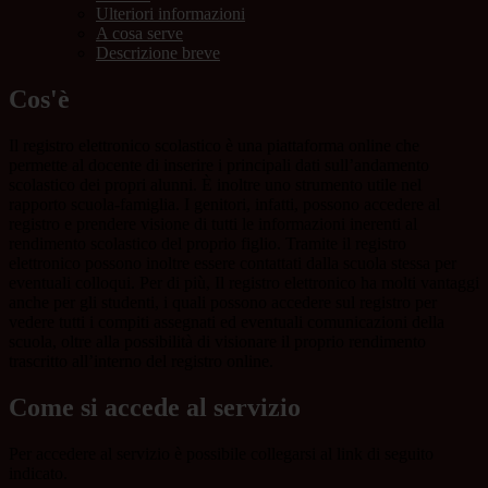
Ulteriori informazioni
A cosa serve
Descrizione breve
Cos'è
Il registro elettronico scolastico è una piattaforma online che
permette al docente di inserire i principali dati sull’andamento
scolastico dei propri alunni. È inoltre uno strumento utile nel
rapporto scuola-famiglia. I genitori, infatti, possono accedere al
registro e prendere visione di tutti le informazioni inerenti al
rendimento scolastico del proprio figlio. Tramite il registro
elettronico possono inoltre essere contattati dalla scuola stessa per
eventuali colloqui. Per di più, Il registro elettronico ha molti vantaggi
anche per gli studenti, i quali possono accedere sul registro per
vedere tutti i compiti assegnati ed eventuali comunicazioni della
scuola, oltre alla possibilità di visionare il proprio rendimento
trascritto all’interno del registro online.
Come si accede al servizio
Per accedere al servizio è possibile collegarsi al link di seguito
indicato.