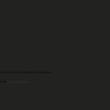
o indicato con le istruzioni necessarie.
ite la
Login Spaggiari