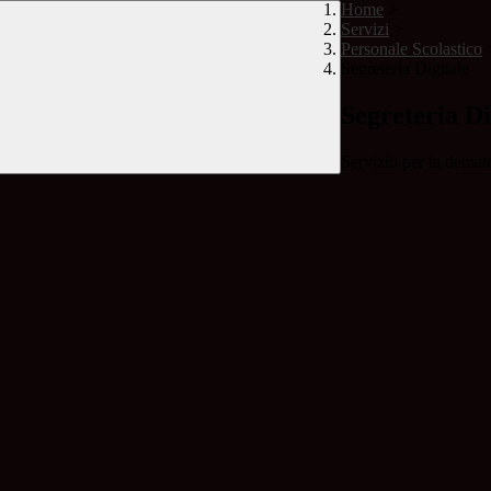
Home
>
Servizi
>
Personale Scolastico
Segreteria Digitale
Segreteria Di
Servizio per la demate