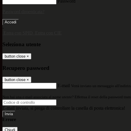
Password
Password dimenticata?
-
Entra con SPID
Entra con CIE
Seleziona utente
button close
×
Recupero password
button close
×
E-mail
Verrà inviato un messaggio all'indirizz
Non hai una e-mail associata al nome utente? Effettua il reset della password tram
E-mail inviata, si prega di controllare la casella di posta elettronica!
Errore
Chiudi