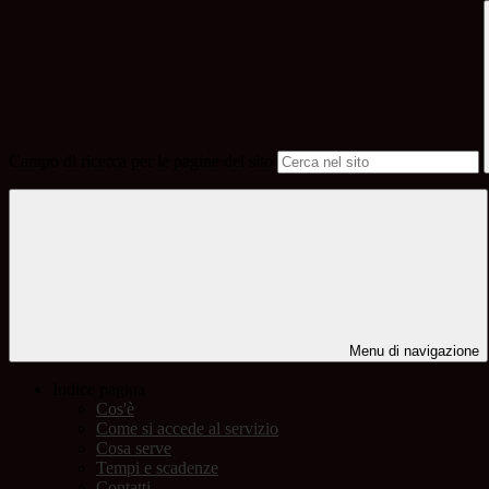
Campo di ricerca per le pagine del sito
Menu di navigazione
Indice pagina
Cos'è
Come si accede al servizio
Cosa serve
Tempi e scadenze
Contatti