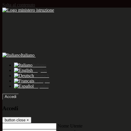
Salta al contenuto
Italiano
Italiano
English
Deutsch
Français
Español
Accedi
Accedi
button close
×
Nome Utente