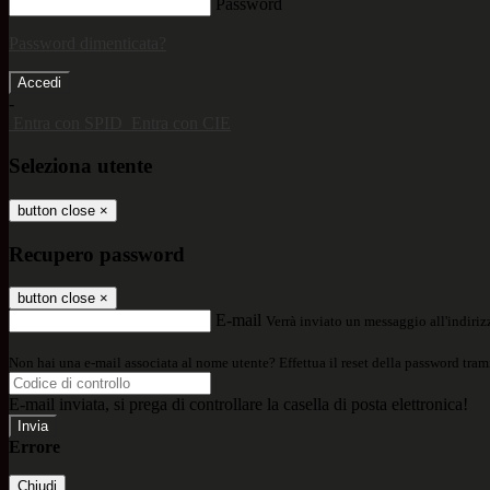
Password
Password dimenticata?
-
Entra con SPID
Entra con CIE
Seleziona utente
button close
×
Recupero password
button close
×
E-mail
Verrà inviato un messaggio all'indirizz
Non hai una e-mail associata al nome utente? Effettua il reset della password tram
E-mail inviata, si prega di controllare la casella di posta elettronica!
Errore
Chiudi