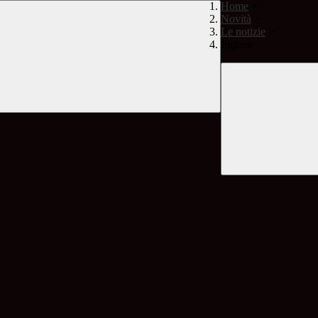
Home
>
Novità
>
Le notizie
>
Inglese