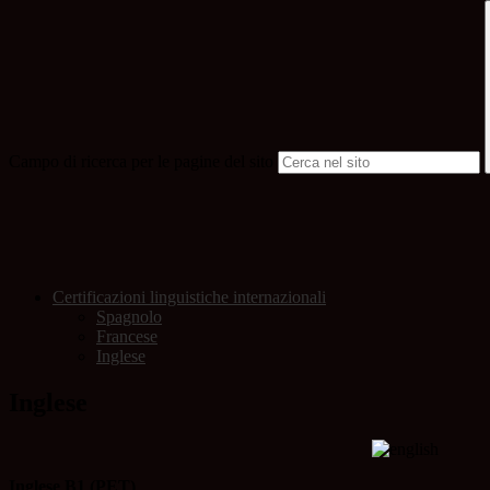
Campo di ricerca per le pagine del sito
Certificazioni linguistiche internazionali
Spagnolo
Francese
Inglese
Inglese
Inglese B1 (PET)