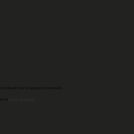
o indicato con le istruzioni necessarie.
ite la
Login Spaggiari