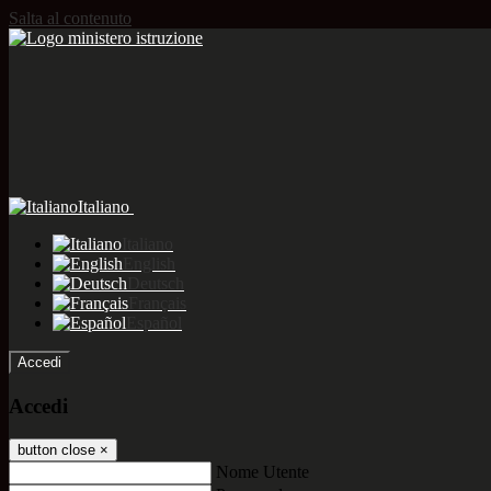
Salta al contenuto
Italiano
Italiano
English
Deutsch
Français
Español
Accedi
Accedi
button close
×
Nome Utente