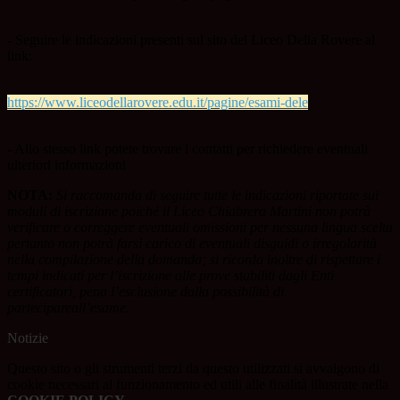
- Seguire le indicazioni presenti sul sito del Liceo Della Rovere al
link:
https://www.liceodellarovere.edu.it/pagine/esami-dele
- Allo stesso link potete trovare i contatti per richiedere eventuali
ulteriori informazioni
NOTA:
Si raccomanda di seguire tutte le indicazioni riportate sui
moduli di iscrizione poiché il
Liceo Chiabrera Martini non potrà
verificare o correggere eventuali omissioni per nessuna l
ingua scelta
pertanto non potrà farsi carico di eventuali disguidi o irregolarità
nella
compilazione della domanda; si ricorda inoltre di rispettare i
tempi indicati per l’iscrizione alle
prove stabiliti dagli Enti
certificatori, pena l’esclusione dalla possibilità di
partecipare
all’esame.
Notizie
Questo sito o gli strumenti terzi da questo utilizzati si avvalgono di
cookie necessari al funzionamento ed utili alle finalità illustrate nella