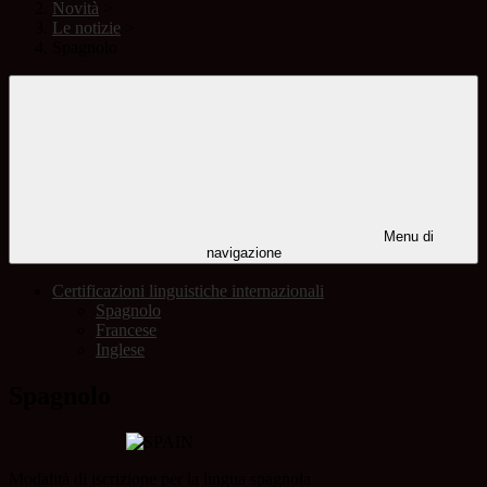
Novità
>
Le notizie
>
Spagnolo
Menu di
navigazione
Certificazioni linguistiche internazionali
Spagnolo
Francese
Inglese
Spagnolo
Modalità di iscrizione per la lingua spagnola