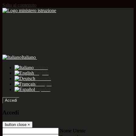
Salta al contenuto
Italiano
Italiano
English
Deutsch
Français
Español
Accedi
Accedi
button close
×
Nome Utente