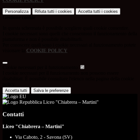
COOKIE POLICY
.
Personalizza
Rifiuta tutti
i cookies
Accetta tutti
i cookies
Gestione cookie
In questa schermata è possibile scegliere quali cookie consentire.
I cookie necessari sono quelli che consentono il funzionamento della
piattaforma e non è possibile disabilitarli.
Per conoscere quali sono i cookie necessari al funzionamento potete
visionare la
COOKIE POLICY
.
Cookie necessari per il funzionamento
I cookie necessari per il funzionamento non possono essere
disabilitati. È possibile consultare l'elenco nella pagina della cookie
policy.
Accetta tutti
Salva le preferenze
Liceo "Chiabrera – Martini"
Contatti
Liceo "Chiabrera – Martini"
Via Caboto, 2 - Savona (SV)