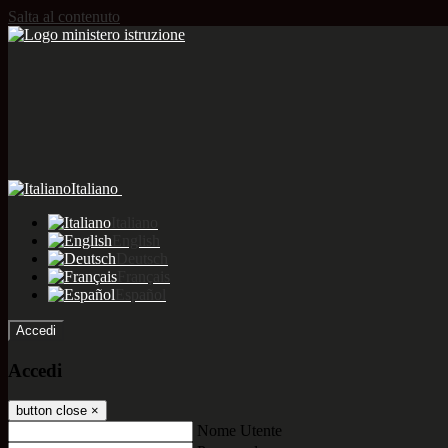
Salta al contenuto
Italiano
Italiano
English
Deutsch
Français
Español
Accedi
Accedi
button close
×
Nome Utente