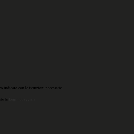
o indicato con le istruzioni necessarie.
ite la
Login Spaggiari