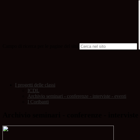
Campo di ricerca per le pagine del sito
I progetti delle classi
ICDL
Archivio seminari - conferenze - interviste - eventi
I Coribanti
Archivio seminari - conferenze - interviste 