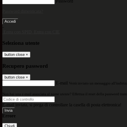
Password
Password dimenticata?
-
Entra con SPID
Entra con CIE
Seleziona utente
button close
×
Recupero password
button close
×
E-mail
Verrà inviato un messaggio all'indirizz
Non hai una e-mail associata al nome utente? Effettua il reset della password tram
E-mail inviata, si prega di controllare la casella di posta elettronica!
Errore
Chiudi