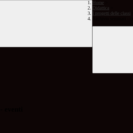
Home
>
Didattica
>
I progetti delle classi
Archivio seminari - co
- eventi