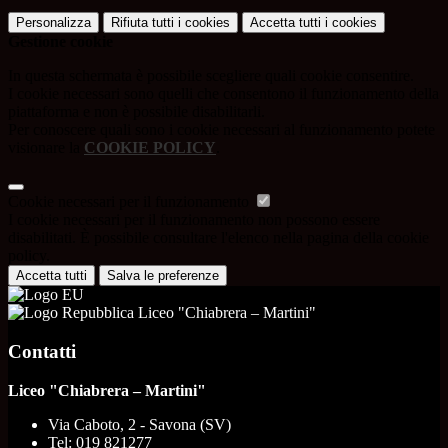
Personalizza
Rifiuta tutti
i cookies
Accetta tutti
i cookies
Gestione cookie
In questa schermata è possibile scegliere quali cookie consentire.
I cookie necessari sono quelli che consentono il funzionamento della
piattaforma e non è possibile disabilitarli.
Per conoscere quali sono i cookie necessari al funzionamento potete
visionare la
COOKIE POLICY
.
Cookie necessari per il funzionamento
I cookie necessari per il funzionamento non possono essere
disabilitati. È possibile consultare l'elenco nella pagina della cookie
policy.
Accetta tutti
Salva le preferenze
Liceo "Chiabrera – Martini"
Contatti
Liceo "Chiabrera – Martini"
Via Caboto, 2 - Savona (SV)
Tel:
019 821277