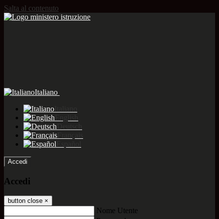
Salta al contenuto
Italiano
Italiano
English
Deutsch
Français
Español
Accedi
Accedi
button close
×
Nome Utente