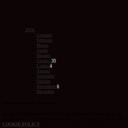
2016
Gennaio
Febbraio
Marzo
Aprile
Maggio
Giugno
35
Luglio
4
Agosto
Settembre
Ottobre
Novembre
6
Dicembre
Nessun contenuto da visualizzare
Questo sito o gli strumenti terzi da questo utilizzati si avvalgono di
cookie necessari al funzionamento ed utili alle finalità illustrate nella
COOKIE POLICY
.