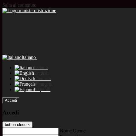
Salta al contenuto
Italiano
Italiano
English
Deutsch
Français
Español
Accedi
Accedi
button close
×
Nome Utente