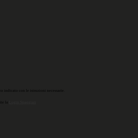
o indicato con le istruzioni necessarie.
ite la
Login Spaggiari