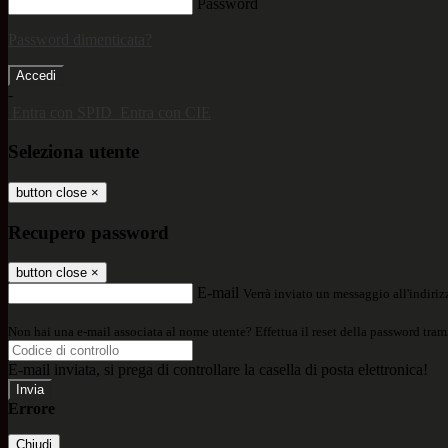
Password
Password dimenticata?
-
Entra con SPID
Entra con CIE
Seleziona utente
button close
×
Recupero password
button close
×
E-mail
Verrà inviato un messaggio all'indirizz
Non hai una e-mail associata al nome utente? Effettua il reset della password tram
E-mail inviata, si prega di controllare la casella di posta elettronica!
Errore
Chiudi