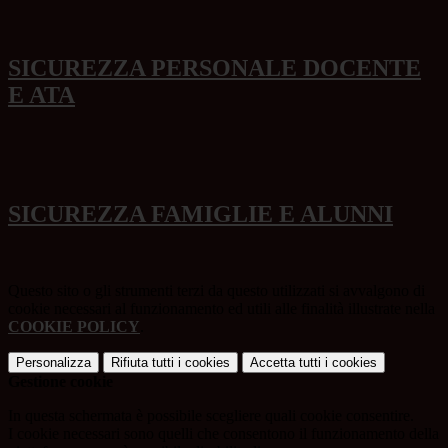
SICUREZZA PERSONALE DOCENTE
E ATA
SICUREZZA FAMIGLIE E ALUNNI
Questo sito o gli strumenti terzi da questo utilizzati si avvalgono di
cookie necessari al funzionamento ed utili alle finalità illustrate nella
COOKIE POLICY
.
Personalizza
Rifiuta tutti
i cookies
Accetta tutti
i cookies
Gestione cookie
In questa schermata è possibile scegliere quali cookie consentire.
I cookie necessari sono quelli che consentono il funzionamento della