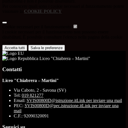
piattaforma e non è possibile disabilitarli.
Per conoscere quali sono i cookie necessari al funzionamento potete
visionare la
COOKIE POLICY
.
Cookie necessari per il funzionamento
I cookie necessari per il funzionamento non possono essere
disabilitati. È possibile consultare l'elenco nella pagina della cookie
policy.
Accetta tutti
Salva le preferenze
Liceo "Chiabrera – Martini"
Contatti
Liceo "Chiabrera – Martini"
Via Caboto, 2 - Savona (SV)
Tel:
019 821277
Email:
SVIS00800D@istruzione.it
Link per inviare una mail
PEC:
SVIS00800D@pec.istruzione.it
Link per inviare una
mail
C.F.: 92090320091
Seguici su