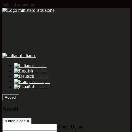
Salta al contenuto
Italiano
Italiano
English
Deutsch
Français
Español
Accedi
Accedi
button close
×
Nome Utente