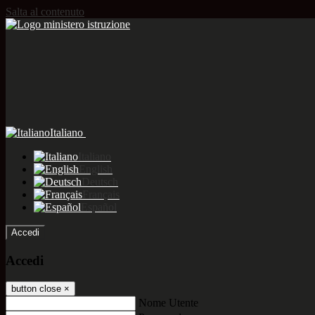
Salta al contenuto
Italiano
Italiano
English
Deutsch
Français
Español
Accedi
Accedi
button close
×
Nome Utente