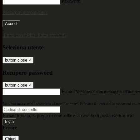
Password
Password dimenticata?
-
Entra con SPID
Entra con CIE
Seleziona utente
button close
×
Recupero password
button close
×
E-mail
Verrà inviato un messaggio all'indirizz
Non hai una e-mail associata al nome utente? Effettua il reset della password tram
E-mail inviata, si prega di controllare la casella di posta elettronica!
Errore
Chiudi