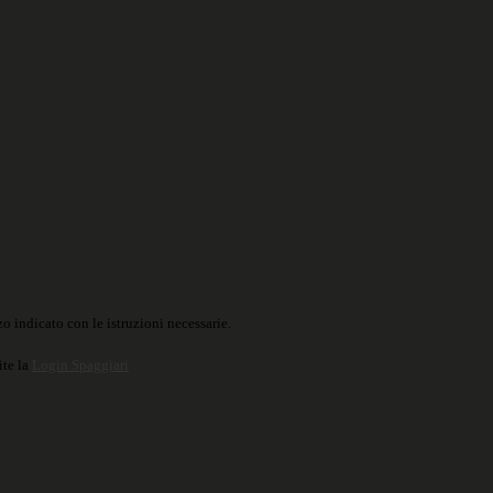
o indicato con le istruzioni necessarie.
ite la
Login Spaggiari