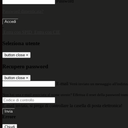
Password
Password dimenticata?
-
Entra con SPID
Entra con CIE
Seleziona utente
button close
×
Recupero password
button close
×
E-mail
Verrà inviato un messaggio all'indirizz
Non hai una e-mail associata al nome utente? Effettua il reset della password tram
E-mail inviata, si prega di controllare la casella di posta elettronica!
Errore
Chiudi