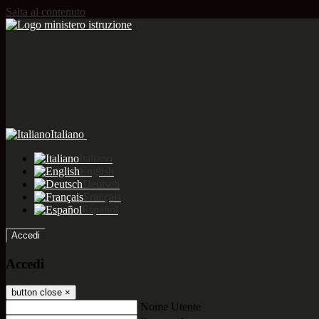
Salta al contenuto
Italiano
Italiano
English
Deutsch
Français
Español
Accedi
Accedi
button close
×
Nome Utente