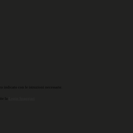
o indicato con le istruzioni necessarie.
ite la
Login Spaggiari