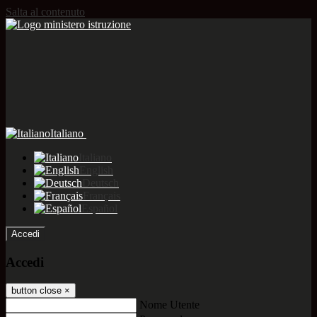
Salta al contenuto
Italiano
Italiano
English
Deutsch
Français
Español
Accedi
Accedi
button close
×
Nome Utente