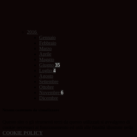
2016
Gennaio
Febbraio
Marzo
Aprile
Maggio
Giugno
35
Luglio
4
Agosto
Settembre
Ottobre
Novembre
6
Dicembre
Nessun contenuto da visualizzare
Questo sito o gli strumenti terzi da questo utilizzati si avvalgono di
cookie necessari al funzionamento ed utili alle finalità illustrate nella
COOKIE POLICY
.