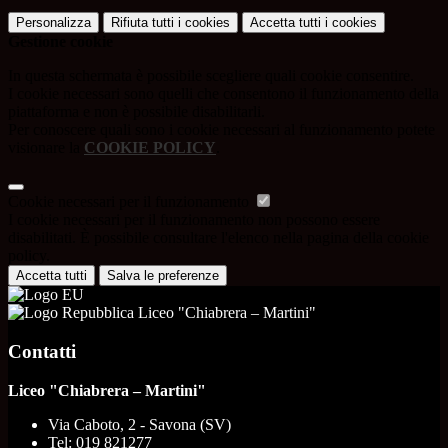
Personalizza
Rifiuta tutti
i cookies
Accetta tutti
i cookies
Gestione cookie
In questa schermata è possibile scegliere quali cookie consentire.
I cookie necessari sono quelli che consentono il funzionamento della
piattaforma e non è possibile disabilitarli.
Per conoscere quali sono i cookie necessari al funzionamento potete
visionare la
COOKIE POLICY
.
Cookie necessari per il funzionamento
I cookie necessari per il funzionamento non possono essere
disabilitati. È possibile consultare l'elenco nella pagina della cookie
policy.
Accetta tutti
Salva le preferenze
Liceo "Chiabrera – Martini"
Contatti
Liceo "Chiabrera – Martini"
Via Caboto, 2 - Savona (SV)
Tel:
019 821277