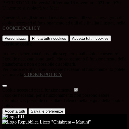
BATTISTONI, Università di Verona 18 novembre 2021 ore 9:30
L’incontro si svolgerà via Meet
Questo sito o gli strumenti terzi da questo utilizzati si avvalgono di
cookie necessari al funzionamento ed utili alle finalità illustrate nella
COOKIE POLICY
.
Personalizza
Rifiuta tutti
i cookies
Accetta tutti
i cookies
Gestione cookie
In questa schermata è possibile scegliere quali cookie consentire.
I cookie necessari sono quelli che consentono il funzionamento della
piattaforma e non è possibile disabilitarli.
Per conoscere quali sono i cookie necessari al funzionamento potete
visionare la
COOKIE POLICY
.
Cookie necessari per il funzionamento
I cookie necessari per il funzionamento non possono essere
disabilitati. È possibile consultare l'elenco nella pagina della cookie
policy.
Accetta tutti
Salva le preferenze
Liceo "Chiabrera – Martini"