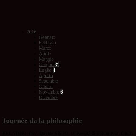
2016
Gennaio
Febbraio
Marzo
Aprile
Maggio
Giugno
35
Luglio
4
Agosto
Settembre
Ottobre
Novembre
6
Dicembre
Journée da la philosophie
RELATORI: Prof. Davide SISTO, Università di Torino Prof. Giulia