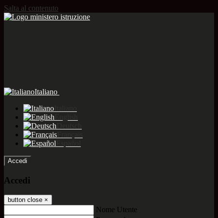
Salta al contenuto
Italiano
Italiano
English
Deutsch
Français
Español
Accedi
Accedi
button close
×
Nome Utente