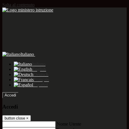
Salta al contenuto
Italiano
Italiano
English
Deutsch
Français
Español
Accedi
Accedi
button close
×
Nome Utente