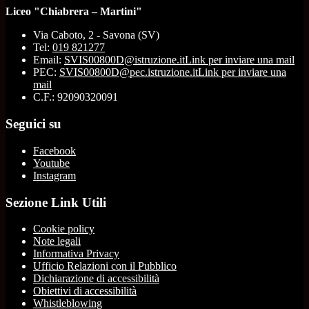
Liceo "Chiabrera – Martini"
Via Caboto, 2 - Savona (SV)
Tel:
019 821277
Email:
SVIS00800D@istruzione.it
Link per inviare una mail
PEC:
SVIS00800D@pec.istruzione.it
Link per inviare una
mail
C.F.: 92090320091
Seguici su
Facebook
Youtube
Instagram
Sezione Link Utili
Cookie policy
Note legali
Informativa Privacy
Ufficio Relazioni con il Pubblico
Dichiarazione di accessibilità
Obiettivi di accessibilità
Whistleblowing