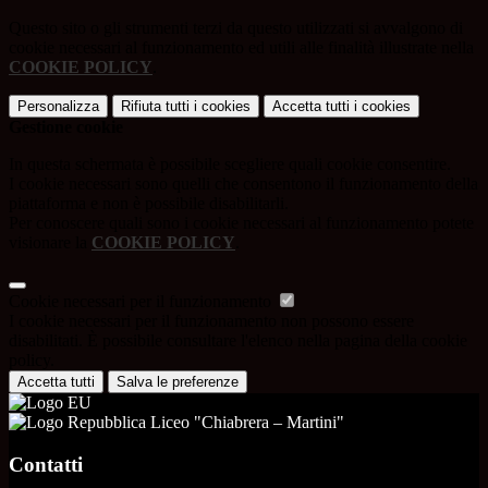
Questo sito o gli strumenti terzi da questo utilizzati si avvalgono di
cookie necessari al funzionamento ed utili alle finalità illustrate nella
COOKIE POLICY
.
Personalizza
Rifiuta tutti
i cookies
Accetta tutti
i cookies
Gestione cookie
In questa schermata è possibile scegliere quali cookie consentire.
I cookie necessari sono quelli che consentono il funzionamento della
piattaforma e non è possibile disabilitarli.
Per conoscere quali sono i cookie necessari al funzionamento potete
visionare la
COOKIE POLICY
.
Cookie necessari per il funzionamento
I cookie necessari per il funzionamento non possono essere
disabilitati. È possibile consultare l'elenco nella pagina della cookie
policy.
Accetta tutti
Salva le preferenze
Liceo "Chiabrera – Martini"
Contatti