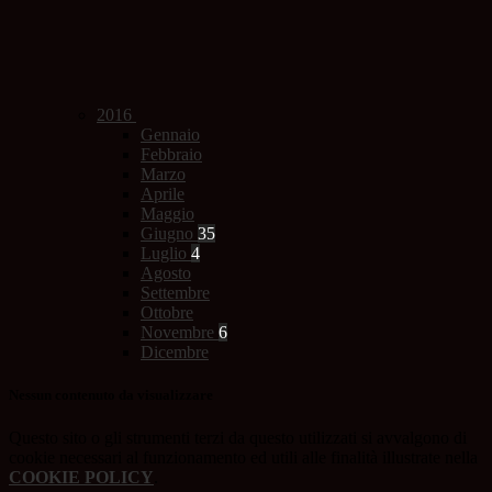
2016
Gennaio
Febbraio
Marzo
Aprile
Maggio
Giugno
35
Luglio
4
Agosto
Settembre
Ottobre
Novembre
6
Dicembre
Nessun contenuto da visualizzare
Questo sito o gli strumenti terzi da questo utilizzati si avvalgono di
cookie necessari al funzionamento ed utili alle finalità illustrate nella
COOKIE POLICY
.