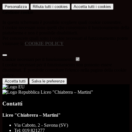
Personalizza
Rifiuta tutti
i cookies
Accetta tutti
i cookies
Gestione cookie
In questa schermata è possibile scegliere quali cookie consentire.
I cookie necessari sono quelli che consentono il funzionamento della
piattaforma e non è possibile disabilitarli.
Per conoscere quali sono i cookie necessari al funzionamento potete
visionare la
COOKIE POLICY
.
Cookie necessari per il funzionamento
I cookie necessari per il funzionamento non possono essere
disabilitati. È possibile consultare l'elenco nella pagina della cookie
policy.
Accetta tutti
Salva le preferenze
Liceo "Chiabrera – Martini"
Contatti
Liceo "Chiabrera – Martini"
Via Caboto, 2 - Savona (SV)
Tel:
019 821277