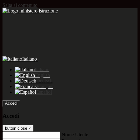
Salta al contenuto
Italiano
Italiano
English
Deutsch
Français
Español
Accedi
Accedi
button close
×
Nome Utente