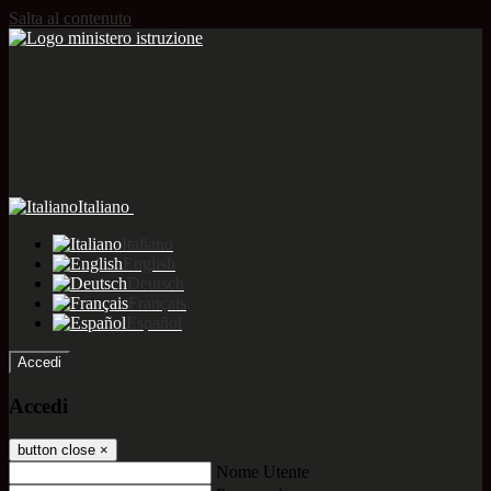
Salta al contenuto
Italiano
Italiano
English
Deutsch
Français
Español
Accedi
Accedi
button close
×
Nome Utente