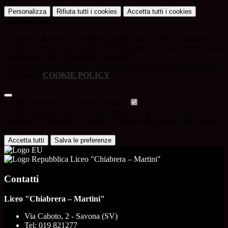
Personalizza
Rifiuta tutti
i cookies
Accetta tutti
i cookies
Gestione cookie
In questa schermata è possibile scegliere quali cookie consentire.
I cookie necessari sono quelli che consentono il funzionamento della
piattaforma e non è possibile disabilitarli.
Per conoscere quali sono i cookie necessari al funzionamento potete
visionare la
COOKIE POLICY
.
Cookie necessari per il funzionamento
I cookie necessari per il funzionamento non possono essere
disabilitati. È possibile consultare l'elenco nella pagina della cookie
policy.
Accetta tutti
Salva le preferenze
Liceo "Chiabrera – Martini"
Contatti
Liceo "Chiabrera – Martini"
Via Caboto, 2 - Savona (SV)
Tel:
019 821277