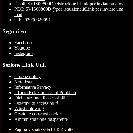
Email:
SVIS00800D@istruzione.it
Link per inviare una mail
PEC:
SVIS00800D@pec.istruzione.it
Link per inviare una
mail
C.F.: 92090320091
Seguici su
Facebook
Youtube
Instagram
Sezione Link Utili
Cookie policy
Note legali
Informativa Privacy
Ufficio Relazioni con il Pubblico
Dichiarazione di accessibilità
Obiettivi di accessibilità
Whistleblowing
Gestione consensi cookie
Amministrazione trasparente
Pagina visualizzata
81352
volte