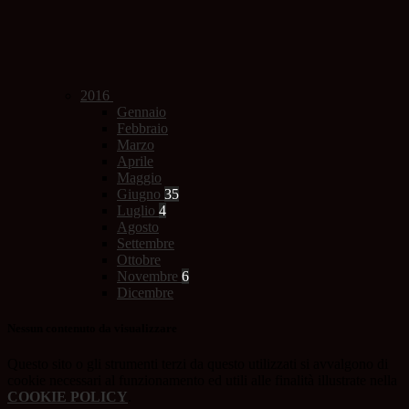
2016
Gennaio
Febbraio
Marzo
Aprile
Maggio
Giugno
35
Luglio
4
Agosto
Settembre
Ottobre
Novembre
6
Dicembre
Nessun contenuto da visualizzare
Questo sito o gli strumenti terzi da questo utilizzati si avvalgono di
cookie necessari al funzionamento ed utili alle finalità illustrate nella
COOKIE POLICY
.