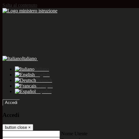
Salta al contenuto
Italiano
Italiano
English
Deutsch
Français
Español
Accedi
Accedi
button close
×
Nome Utente