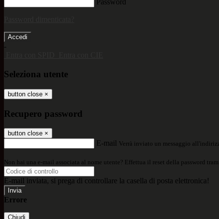
Password
Password dimenticata?
-
Entra con SPID
Entra con CIE
Seleziona utente
button close
×
Recupero password
button close
×
E-mail
Verrà inviato un messaggio all'indirizz
Non hai una e-mail associata al nome utente? Effettua il reset della password tram
E-mail inviata, si prega di controllare la casella di posta elettronica!
Errore
Chiudi