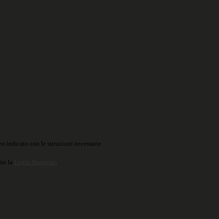
o indicato con le istruzioni necessarie.
ite la
Login Spaggiari