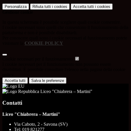
Personalizza
Rifiuta tutti
i cookies
Accetta tutti
i cookies
Gestione cookie
In questa schermata è possibile scegliere quali cookie consentire.
I cookie necessari sono quelli che consentono il funzionamento della
piattaforma e non è possibile disabilitarli.
Per conoscere quali sono i cookie necessari al funzionamento potete
visionare la
COOKIE POLICY
.
Cookie necessari per il funzionamento
I cookie necessari per il funzionamento non possono essere
disabilitati. È possibile consultare l'elenco nella pagina della cookie
policy.
Accetta tutti
Salva le preferenze
Liceo "Chiabrera – Martini"
Contatti
Liceo "Chiabrera – Martini"
Via Caboto, 2 - Savona (SV)
Tel:
019 821277