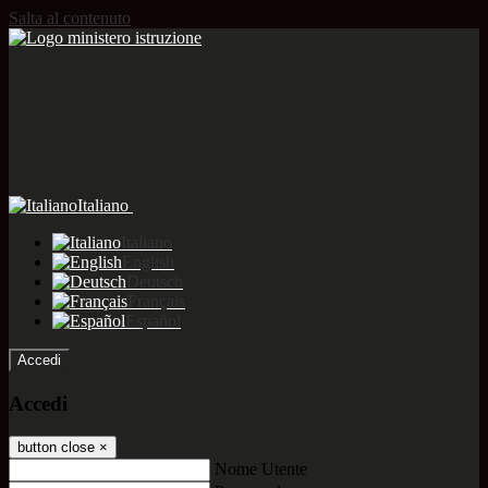
Salta al contenuto
Italiano
Italiano
English
Deutsch
Français
Español
Accedi
Accedi
button close
×
Nome Utente