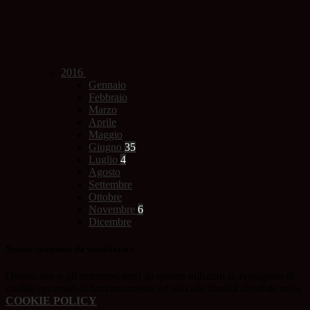
2016
Gennaio
Febbraio
Marzo
Aprile
Maggio
Giugno
35
Luglio
4
Agosto
Settembre
Ottobre
Novembre
6
Dicembre
Nessun contenuto da visualizzare
Questo sito o gli strumenti terzi da questo utilizzati si avvalgono di
cookie necessari al funzionamento ed utili alle finalità illustrate nella
COOKIE POLICY
.