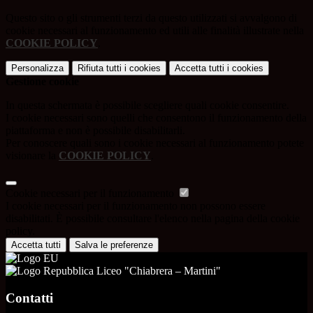
Questo sito o gli strumenti terzi da questo utilizzati si avvalgono di
cookie necessari al funzionamento ed utili alle finalità illustrate nella
COOKIE POLICY
.
Personalizza
Rifiuta tutti
i cookies
Accetta tutti
i cookies
Gestione cookie
In questa schermata è possibile scegliere quali cookie consentire.
I cookie necessari sono quelli che consentono il funzionamento della
piattaforma e non è possibile disabilitarli.
Per conoscere quali sono i cookie necessari al funzionamento potete
visionare la
COOKIE POLICY
.
Cookie necessari per il funzionamento
I cookie necessari per il funzionamento non possono essere
disabilitati. È possibile consultare l'elenco nella pagina della cookie
policy.
Accetta tutti
Salva le preferenze
Liceo "Chiabrera – Martini"
Contatti