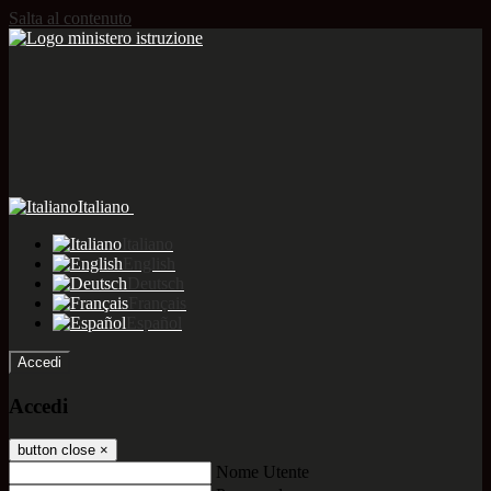
Salta al contenuto
Italiano
Italiano
English
Deutsch
Français
Español
Accedi
Accedi
button close
×
Nome Utente