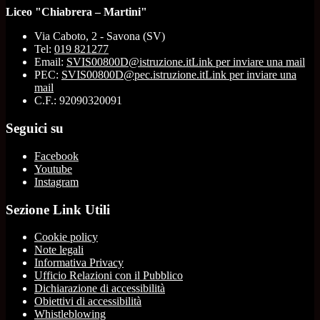
Liceo "Chiabrera – Martini"
Via Caboto, 2 - Savona (SV)
Tel:
019 821277
Email:
SVIS00800D@istruzione.it
Link per inviare una mail
PEC:
SVIS00800D@pec.istruzione.it
Link per inviare una
mail
C.F.: 92090320091
Seguici su
Facebook
Youtube
Instagram
Sezione Link Utili
Cookie policy
Note legali
Informativa Privacy
Ufficio Relazioni con il Pubblico
Dichiarazione di accessibilità
Obiettivi di accessibilità
Whistleblowing