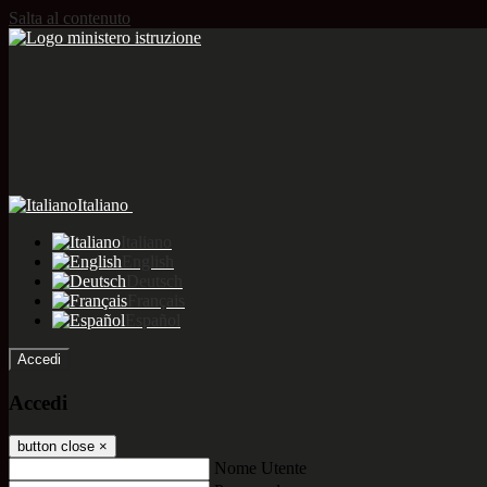
Salta al contenuto
Italiano
Italiano
English
Deutsch
Français
Español
Accedi
Accedi
button close
×
Nome Utente