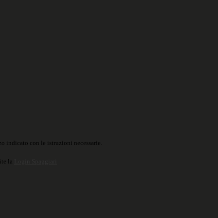
o indicato con le istruzioni necessarie.
ite la
Login Spaggiari