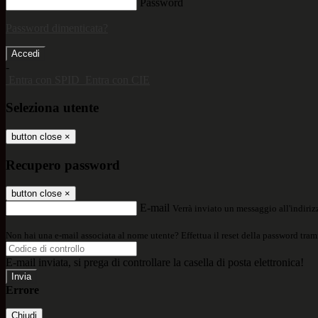
Password
Password dimenticata?
-
Entra con SPID
Entra con CIE
Seleziona utente
button close
×
Recupero password
button close
×
E-mail
Verrà inviato un messaggio all'indirizz
Non hai una e-mail associata al nome utente? Effettua il reset della password tram
E-mail inviata, si prega di controllare la casella di posta elettronica!
Errore
Chiudi