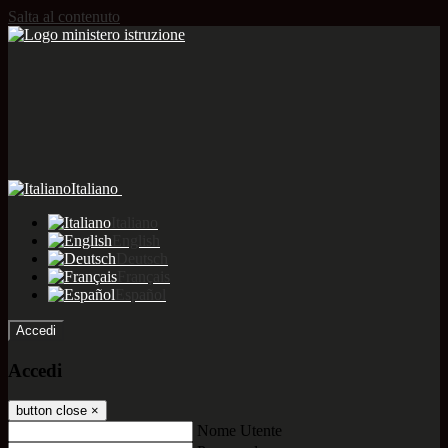
Salta al contenuto
Italiano
Italiano
English
Deutsch
Français
Español
Accedi
Accedi
button close
×
Nome Utente