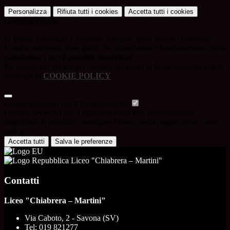
Personalizza
Rifiuta tutti
i cookies
Accetta tutti
i cookies
Gestione cookie
In questa schermata è possibile scegliere quali cookie consentire.
I cookie necessari sono quelli che consentono il funzionamento della
piattaforma e non è possibile disabilitarli.
Per conoscere quali sono i cookie necessari al funzionamento potete
visionare la
COOKIE POLICY
.
Cookie necessari per il funzionamento
I cookie necessari per il funzionamento non possono essere
disabilitati. È possibile consultare l'elenco nella pagina della cookie
policy.
Accetta tutti
Salva le preferenze
Liceo "Chiabrera – Martini"
Contatti
Liceo "Chiabrera – Martini"
Via Caboto, 2 - Savona (SV)
Tel:
019 821277