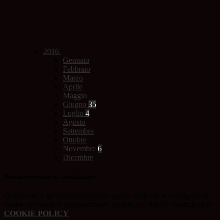
2016
Gennaio
Febbraio
Marzo
Aprile
Maggio
Giugno
35
Luglio
4
Agosto
Settembre
Ottobre
Novembre
6
Dicembre
Nessun contenuto da visualizzare
Questo sito o gli strumenti terzi da questo utilizzati si avvalgono di
cookie necessari al funzionamento ed utili alle finalità illustrate nella
COOKIE POLICY
.