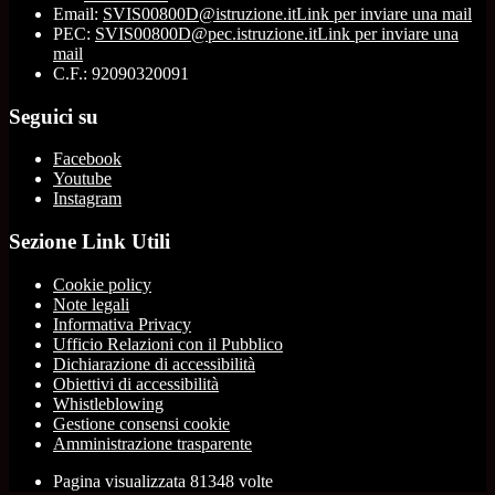
Email:
SVIS00800D@istruzione.it
Link per inviare una mail
PEC:
SVIS00800D@pec.istruzione.it
Link per inviare una
mail
C.F.: 92090320091
Seguici su
Facebook
Youtube
Instagram
Sezione Link Utili
Cookie policy
Note legali
Informativa Privacy
Ufficio Relazioni con il Pubblico
Dichiarazione di accessibilità
Obiettivi di accessibilità
Whistleblowing
Gestione consensi cookie
Amministrazione trasparente
Pagina visualizzata
81348
volte