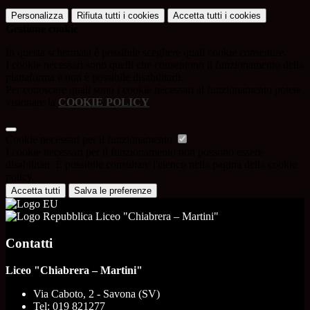
Personalizza
Rifiuta tutti
i cookies
Accetta tutti
i cookies
Gestione cookie
In questa schermata è possibile scegliere quali cookie consentire.
I cookie necessari sono quelli che consentono il funzionamento della
piattaforma e non è possibile disabilitarli.
Per conoscere quali sono i cookie necessari al funzionamento potete
visionare la
COOKIE POLICY
.
Cookie necessari per il funzionamento
I cookie necessari per il funzionamento non possono essere
disabilitati. È possibile consultare l'elenco nella pagina della cookie
policy.
Accetta tutti
Salva le preferenze
Liceo "Chiabrera – Martini"
Contatti
Liceo "Chiabrera – Martini"
Via Caboto, 2 - Savona (SV)
Tel:
019 821277