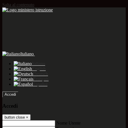
Salta al contenuto
Italiano
Italiano
English
Deutsch
Français
Español
Accedi
Accedi
button close
×
Nome Utente