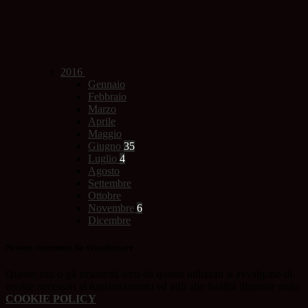
2016
Gennaio
Febbraio
Marzo
Aprile
Maggio
Giugno
35
Luglio
4
Agosto
Settembre
Ottobre
Novembre
6
Dicembre
Nessun contenuto da visualizzare
Questo sito o gli strumenti terzi da questo utilizzati si avvalgono di
cookie necessari al funzionamento ed utili alle finalità illustrate nella
COOKIE POLICY
.