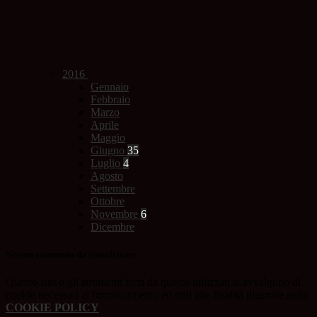
2016
Gennaio
Febbraio
Marzo
Aprile
Maggio
Giugno
35
Luglio
4
Agosto
Settembre
Ottobre
Novembre
6
Dicembre
Nessun contenuto da visualizzare
Questo sito o gli strumenti terzi da questo utilizzati si avvalgono di
cookie necessari al funzionamento ed utili alle finalità illustrate nella
COOKIE POLICY
.