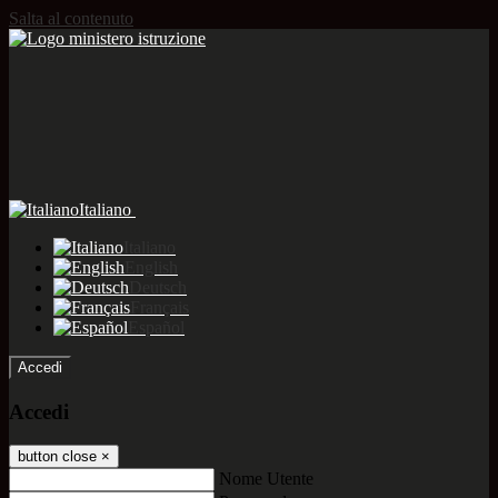
Salta al contenuto
Italiano
Italiano
English
Deutsch
Français
Español
Accedi
Accedi
button close
×
Nome Utente