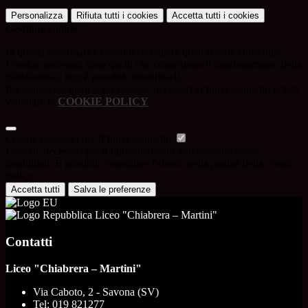
Personalizza
Rifiuta tutti
i cookies
Accetta tutti
i cookies
Gestione cookie
In questa schermata è possibile scegliere quali cookie consentire.
I cookie necessari sono quelli che consentono il funzionamento della
piattaforma e non è possibile disabilitarli.
Per conoscere quali sono i cookie necessari al funzionamento potete
visionare la
COOKIE POLICY
.
Cookie necessari per il funzionamento
I cookie necessari per il funzionamento non possono essere
disabilitati. È possibile consultare l'elenco nella pagina della cookie
policy.
Accetta tutti
Salva le preferenze
Liceo "Chiabrera – Martini"
Contatti
Liceo "Chiabrera – Martini"
Via Caboto, 2 - Savona (SV)
Tel:
019 821277