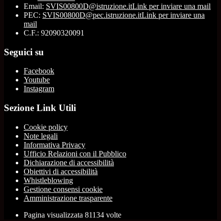
Email:
SVIS00800D@istruzione.it
Link per inviare una mail
PEC:
SVIS00800D@pec.istruzione.it
Link per inviare una
mail
C.F.: 92090320091
Seguici su
Facebook
Youtube
Instagram
Sezione Link Utili
Cookie policy
Note legali
Informativa Privacy
Ufficio Relazioni con il Pubblico
Dichiarazione di accessibilità
Obiettivi di accessibilità
Whistleblowing
Gestione consensi cookie
Amministrazione trasparente
Pagina visualizzata
81134
volte