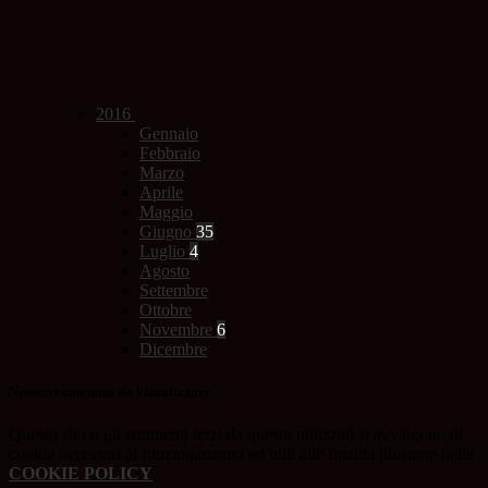
2016
Gennaio
Febbraio
Marzo
Aprile
Maggio
Giugno
35
Luglio
4
Agosto
Settembre
Ottobre
Novembre
6
Dicembre
Nessun contenuto da visualizzare
Questo sito o gli strumenti terzi da questo utilizzati si avvalgono di
cookie necessari al funzionamento ed utili alle finalità illustrate nella
COOKIE POLICY
.