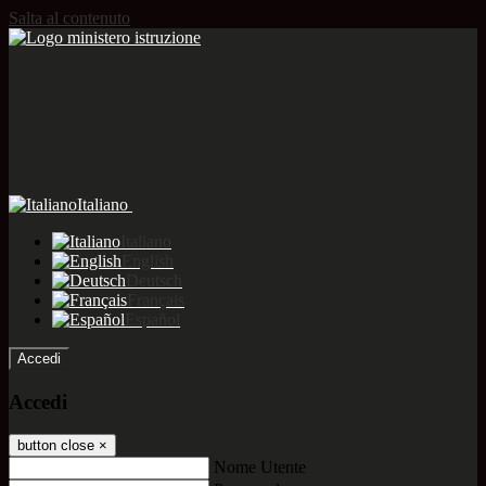
Salta al contenuto
Italiano
Italiano
English
Deutsch
Français
Español
Accedi
Accedi
button close
×
Nome Utente