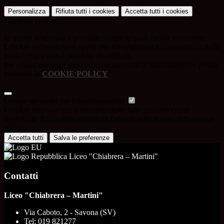
Personalizza
Rifiuta tutti
i cookies
Accetta tutti
i cookies
Gestione cookie
In questa schermata è possibile scegliere quali cookie consentire.
I cookie necessari sono quelli che consentono il funzionamento della
piattaforma e non è possibile disabilitarli.
Per conoscere quali sono i cookie necessari al funzionamento potete
visionare la
COOKIE POLICY
.
Cookie necessari per il funzionamento
I cookie necessari per il funzionamento non possono essere
disabilitati. È possibile consultare l'elenco nella pagina della cookie
policy.
Accetta tutti
Salva le preferenze
Liceo "Chiabrera – Martini"
Contatti
Liceo "Chiabrera – Martini"
Via Caboto, 2 - Savona (SV)
Tel:
019 821277