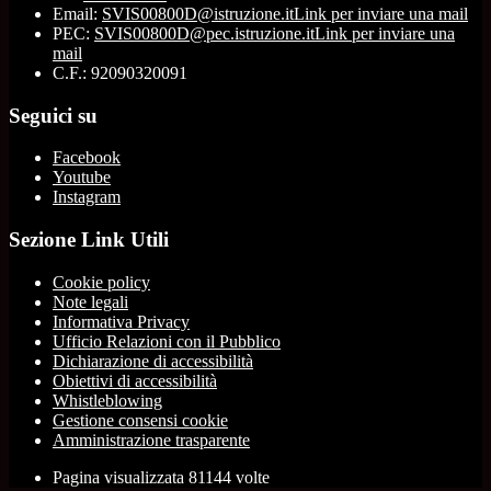
Email:
SVIS00800D@istruzione.it
Link per inviare una mail
PEC:
SVIS00800D@pec.istruzione.it
Link per inviare una
mail
C.F.: 92090320091
Seguici su
Facebook
Youtube
Instagram
Sezione Link Utili
Cookie policy
Note legali
Informativa Privacy
Ufficio Relazioni con il Pubblico
Dichiarazione di accessibilità
Obiettivi di accessibilità
Whistleblowing
Gestione consensi cookie
Amministrazione trasparente
Pagina visualizzata
81144
volte