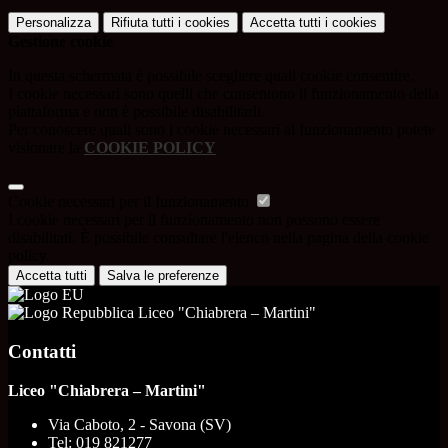
Personalizza
Rifiuta tutti
i cookies
Accetta tutti
i cookies
Gestione cookie
In questa schermata è possibile scegliere quali cookie consentire.
I cookie necessari sono quelli che consentono il funzionamento della
piattaforma e non è possibile disabilitarli.
Per conoscere quali sono i cookie necessari al funzionamento potete
visionare la
COOKIE POLICY
.
Cookie necessari per il funzionamento
I cookie necessari per il funzionamento non possono essere
disabilitati. È possibile consultare l'elenco nella pagina della cookie
policy.
Accetta tutti
Salva le preferenze
Liceo "Chiabrera – Martini"
Contatti
Liceo "Chiabrera – Martini"
Via Caboto, 2 - Savona (SV)
Tel:
019 821277