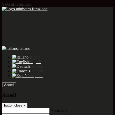
Salta al contenuto
Italiano
Italiano
English
Deutsch
Français
Español
Accedi
Accedi
button close
×
Nome Utente