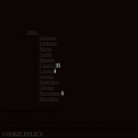
2016
Gennaio
Febbraio
Marzo
Aprile
Maggio
Giugno
35
Luglio
4
Agosto
Settembre
Ottobre
Novembre
6
Dicembre
Nessun contenuto da visualizzare
Questo sito o gli strumenti terzi da questo utilizzati si avvalgono di
cookie necessari al funzionamento ed utili alle finalità illustrate nella
COOKIE POLICY
.