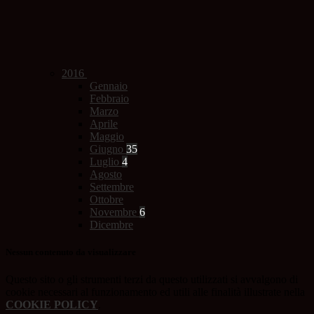
2016
Gennaio
Febbraio
Marzo
Aprile
Maggio
Giugno
35
Luglio
4
Agosto
Settembre
Ottobre
Novembre
6
Dicembre
Nessun contenuto da visualizzare
Questo sito o gli strumenti terzi da questo utilizzati si avvalgono di
cookie necessari al funzionamento ed utili alle finalità illustrate nella
COOKIE POLICY
.