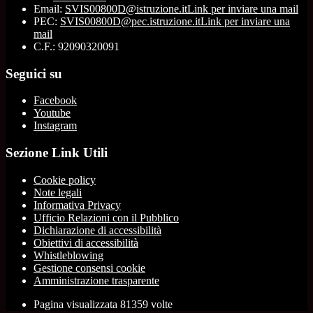
Email:
SVIS00800D@istruzione.it
Link per inviare una mail
PEC:
SVIS00800D@pec.istruzione.it
Link per inviare una
mail
C.F.: 92090320091
Seguici su
Facebook
Youtube
Instagram
Sezione Link Utili
Cookie policy
Note legali
Informativa Privacy
Ufficio Relazioni con il Pubblico
Dichiarazione di accessibilità
Obiettivi di accessibilità
Whistleblowing
Gestione consensi cookie
Amministrazione trasparente
Pagina visualizzata
81359
volte