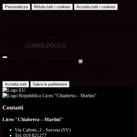
Personalizza
Rifiuta tutti
i cookies
Accetta tutti
i cookies
Gestione cookie
In questa schermata è possibile scegliere quali cookie consentire.
I cookie necessari sono quelli che consentono il funzionamento della
piattaforma e non è possibile disabilitarli.
Per conoscere quali sono i cookie necessari al funzionamento potete
visionare la
COOKIE POLICY
.
Cookie necessari per il funzionamento
I cookie necessari per il funzionamento non possono essere
disabilitati. È possibile consultare l'elenco nella pagina della cookie
policy.
Accetta tutti
Salva le preferenze
Liceo "Chiabrera – Martini"
Contatti
Liceo "Chiabrera – Martini"
Via Caboto, 2 - Savona (SV)
Tel:
019 821277