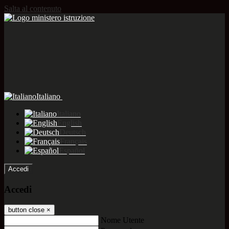
Salta al contenuto
Italiano
Italiano
English
Deutsch
Français
Español
Accedi
Accedi
button close
×
Nome Utente